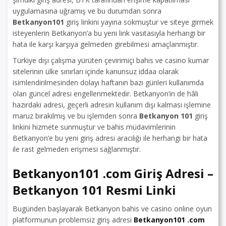
uygulamasına uğramış ve bu durumdan sonra
Betkanyon101
giriş linkini yayına sokmuştur ve siteye girmek
isteyenlerin Betkanyon’a bu yeni link vasıtasıyla herhangi bir
hata ile karşı karşıya gelmeden girebilmesi amaçlanmıştır.
Türkiye dışı çalışma yürüten çevirimiçi bahis ve casino kumar
sitelerinin ülke sınırları içinde kanunsuz iddaa olarak
isimlendirilmesinden dolayı haftanın bazı günleri kullanımda
olan güncel adresi engellenmektedir. Betkanyon’in de hâli
hazırdaki adresi, geçerli adresin kullanım dışı kalması işlemine
maruz bırakılmış ve bu işlemden sonra
Betkanyon 101
giriş
linkini hizmete sunmuştur ve bahis müdavimlerinin
Betkanyon’e bu yeni giriş adresi aracılığı ile herhangi bir hata
ile rast gelmeden erişmesi sağlanmıştır.
Betkanyon101 .com Giriş Adresi –
Betkanyon 101 Resmi Linki
Bugünden başlayarak Betkanyon bahis ve casino online oyun
platformunun problemsiz giriş adresi
Betkanyon101 .com