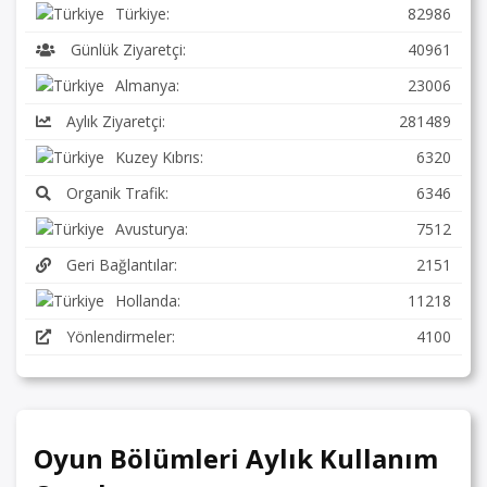
Türkiye:
82986
Günlük Ziyaretçi:
40961
Almanya:
23006
Aylık Ziyaretçi:
281489
Kuzey Kıbrıs:
6320
Organik Trafik:
6346
Avusturya:
7512
Geri Bağlantılar:
2151
Hollanda:
11218
Yönlendirmeler:
4100
Oyun Bölümleri Aylık Kullanım