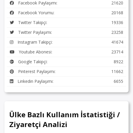
Facebook Paylaşımı:
21620
Facebook Yorumu:
20168
Twitter Takipçi:
19336
Twitter Paylaşımı:
23258
Instagram Takipçi:
41674
Youtube Abonesi:
23714
Google Takipçi:
8922
Pinterest Paylaşımı:
11662
Linkedin Paylaşımı:
6655
Ülke Bazlı Kullanım İstatistiği /
Ziyaretçi Analizi