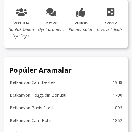
281104
19528
20086
22612
Günlük Online
Üye Yorumları
Puanlamalar
Tavsiye Edenler
Üye Sayısı
Popüler Aramalar
Betkanyon Canlı Destek
1948
Betkanyon Hoşgeldin Bonusu
1730
Betkanyon Bahis Sitesi
1893
Betkanyon Canlı Bahis
1862