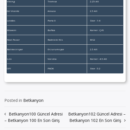
Viking
Tromsø
2.25 Alt
Gil Vicente
Arouca
2.5 Alt
Leixões
Porto II
Skor : 1:4
Mioveni
Buftea
Korner : Çift
Novi Pazar
Radnicki Nis
MS2
Balıkesirspor
Erzurumspor
2.5 Alt
Lviv
Vorskla
Korner : 4.5 Alt
OFI
PAOK
Skor : 5:2
Posted in
Betkanyon
Yazı
Betkanyon100 Güncel Adresi
Betkanyon102 Güncel Adresi –
– Betkanyon 100 En Son Giriş
Betkanyon 102 En Son Giriş
gezinmesi