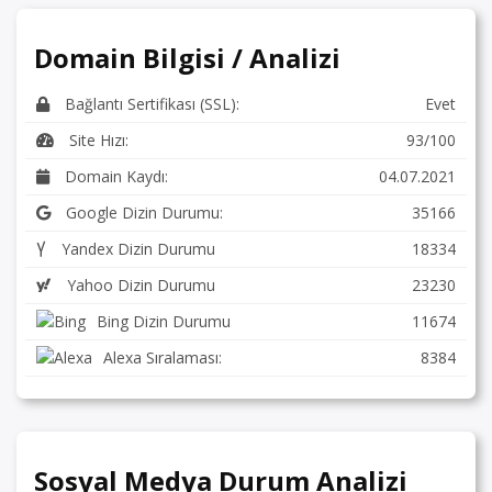
Domain Bilgisi / Analizi
Bağlantı Sertifikası (SSL):
Evet
Site Hızı:
93/100
Domain Kaydı:
04.07.2021
Google Dizin Durumu:
35166
Yandex Dizin Durumu
18334
Yahoo Dizin Durumu
23230
Bing Dizin Durumu
11674
Alexa Sıralaması:
8384
Sosyal Medya Durum Analizi