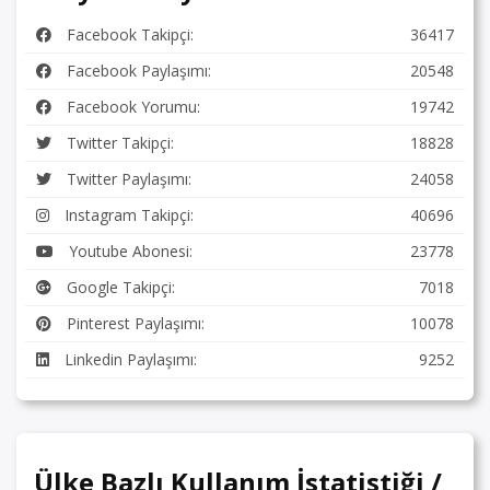
Facebook Takipçi:
36417
Facebook Paylaşımı:
20548
Facebook Yorumu:
19742
Twitter Takipçi:
18828
Twitter Paylaşımı:
24058
Instagram Takipçi:
40696
Youtube Abonesi:
23778
Google Takipçi:
7018
Pinterest Paylaşımı:
10078
Linkedin Paylaşımı:
9252
Ülke Bazlı Kullanım İstatistiği /