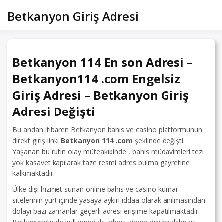
Skip
Betkanyon Giriş Adresi
to
content
Betkanyon 114 En son Adresi –
Betkanyon114 .com Engelsiz
Giriş Adresi – Betkanyon Giriş
Adresi Değişti
Bu andan itibaren Betkanyon bahis ve casino platformunun
direkt giriş linki
Betkanyon 114 .com
şeklinde değişti.
Yaşanan bu rutin olay müteakıbinde , bahis müdavimleri tezi
yok kasavet kapılarak taze resmi adres bulma gayretine
kalkmaktadır.
Ülke dışı hizmet sunan online bahis ve casino kumar
sitelerinin yurt içinde yasaya aykırı iddaa olarak anılmasından
dolayı bazı zamanlar geçerli adresi erişime kapatılmaktadır.
Betkanyon’in de kullanımdaki adresi, devre dışı bırakılması