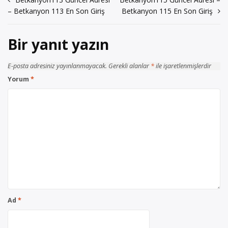
Yazı
– Betkanyon 113 En Son Giriş
Betkanyon 115 En Son Giriş
gezinmesi
Bir yanıt yazın
E-posta adresiniz yayınlanmayacak.
Gerekli alanlar
*
ile işaretlenmişlerdir
Yorum
*
Ad
*