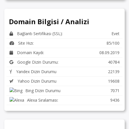
Domain Bilgisi / Analizi
Bağlantı Sertifikası (SSL):
Evet
Site Hızı:
85/100
Domain Kaydı:
08.09.2019
Google Dizin Durumu:
40784
Yandex Dizin Durumu
22139
Yahoo Dizin Durumu
19608
Bing Dizin Durumu
7071
Alexa Sıralaması:
9436