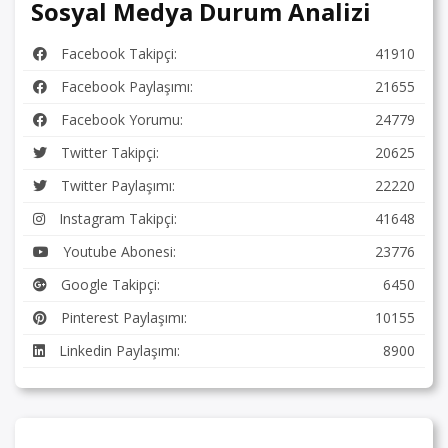
Sosyal Medya Durum Analizi
Facebook Takipçi:
41910
Facebook Paylaşımı:
21655
Facebook Yorumu:
24779
Twitter Takipçi:
20625
Twitter Paylaşımı:
22220
Instagram Takipçi:
41648
Youtube Abonesi:
23776
Google Takipçi:
6450
Pinterest Paylaşımı:
10155
Linkedin Paylaşımı:
8900