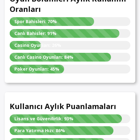
Oranları
Spor Bahisleri:
70%
Canlı Bahisler:
91%
Casino Oyunları:
26%
Canlı Casino Oyunları:
84%
Poker Oyunları:
45%
Kullanıcı Aylık Puanlamaları
Lisans ve Güvenilirlik:
93%
Para Yatırma Hızı:
86%