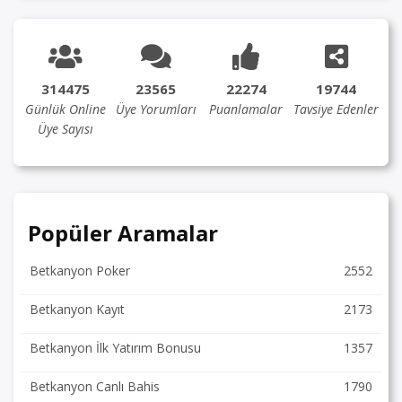
314475
23565
22274
19744
Günlük Online
Üye Yorumları
Puanlamalar
Tavsiye Edenler
Üye Sayısı
Popüler Aramalar
Betkanyon Poker
2552
Betkanyon Kayıt
2173
Betkanyon İlk Yatırım Bonusu
1357
Betkanyon Canlı Bahis
1790