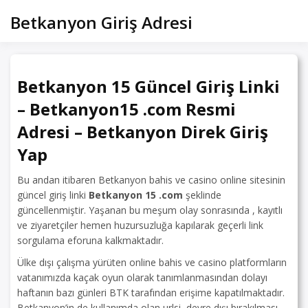
Skip
Betkanyon Giriş Adresi
to
content
Betkanyon 15 Güncel Giriş Linki
– Betkanyon15 .com Resmi
Adresi – Betkanyon Direk Giriş
Yap
Bu andan itibaren Betkanyon bahis ve casino online sitesinin
güncel giriş linki
Betkanyon 15 .com
şeklinde
güncellenmiştir. Yaşanan bu meşum olay sonrasında , kayıtlı
ve ziyaretçiler hemen huzursuzluğa kapılarak geçerli link
sorgulama eforuna kalkmaktadır.
Ülke dışı çalışma yürüten online bahis ve casino platformların
vatanımızda kaçak oyun olarak tanımlanmasından dolayı
haftanın bazı günleri BTK tarafından erişime kapatılmaktadır.
Betkanyon’in de kullanımda olan urlsi, devre dışı bırakılması