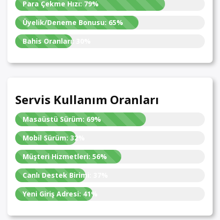
Para Çekme Hızı:
79%
Üyelik/Deneme Bonusu:
65%
Bahis Oranları:
30%
Servis Kullanım Oranları
Masaüstü Sürüm:
69%
Mobil Sürüm:
32%
Müşteri Hizmetleri:
56%
Canlı Destek Birimi:
37%
Yeni Giriş Adresi:
41%