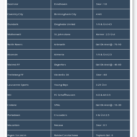
Excelsior
Eindhoven
Skor : 1:0
Coventry City
Birmingham City
4 Alt
Dundalk
Drogheda United
1/X & Üst 4.5
Motherwell
St. Johnstone
Korner : 2.5 Üst
Raith Rovers
Arbroath
Gol Dk Aralığı : 76-90
Alcorcón
Almería
1/X & Üst 2.5
Malmö FF
Degerfors
Gol Dk Aralığı : 46-60
Trelleborg FF
Västerås SK
Skor : 4:0
Lausanne Sports
Young Boys
3.25 Üst
Wil
FC Schaffhausen
X/2 & Alt 3.5
Crotone
SPAL
Gol Dk Aralığı : 16-30
Portadown
Crusaders
X & Üst 2.5
Mazatlán
Necaxa
Skor : 0:1
Pogon Szczecin
Raków Czestochowa
Toplam Gol : 6