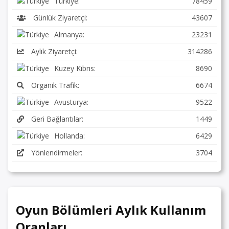
Türkiye:
78459
Günlük Ziyaretçi:
43607
Almanya:
23231
Aylık Ziyaretçi:
314286
Kuzey Kıbrıs:
8690
Organik Trafik:
6674
Avusturya:
9522
Geri Bağlantılar:
1449
Hollanda:
6429
Yönlendirmeler:
3704
Oyun Bölümleri Aylık Kullanım
Oranları