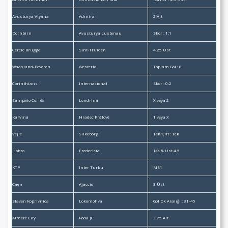
Avusturya Viyana
Admira
2 Alt
Dornbirn
Avusturya Lustenau
Skor : 1:1
Cercle Brugge
Sint-Truiden
4.25 Üst
Waasland-Beveren
Westerlo
Toplam Gol : 8
Corinthians
Internacional
Skor : 0:2
Sampaio Corrêa
Londrina
X veya 2
Karviná
Hradec Králové
1 veya X
Vejle
Silkeborg
Tek/Çift : Tek
Hobro
Fredericia
1/X & Üst 4.5
KTP
Inter Turku
MS1
Caen
Ajaccio
3 Üst
Slaven Koprivnica
Lokomotiva
Gol Dk Aralığı : 31-45
Almere City
Roda JC
3.75 Alt