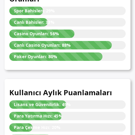
Spor Bahisleri:
29%
Canlı Bahisler:
33%
Casino Oyunları:
56%
Canlı Casino Oyunları:
88%
Poker Oyunları:
80%
Kullanıcı Aylık Puanlamaları
Lisans ve Güvenilirlik:
49%
Para Yatırma Hızı:
45%
Para Çekme Hızı:
20%