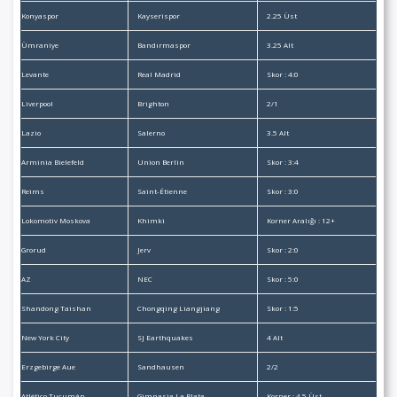
Konyaspor
Kayserispor
2.25 Üst
Ümraniye
Bandırmaspor
3.25 Alt
Levante
Real Madrid
Skor : 4:0
Liverpool
Brighton
2/1
Lazio
Salerno
3.5 Alt
Arminia Bielefeld
Union Berlin
Skor : 3:4
Reims
Saint-Étienne
Skor : 3:0
Lokomotiv Moskova
Khimki
Korner Aralığı : 12+
Grorud
Jerv
Skor : 2:0
AZ
NEC
Skor : 5:0
Shandong Taishan
Chongqing Liangjiang
Skor : 1:5
New York City
SJ Earthquakes
4 Alt
Erzgebirge Aue
Sandhausen
2/2
Atlético Tucumán
Gimnasia La Plata
Korner : 4.5 Üst