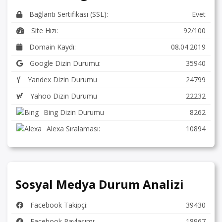
Bağlantı Sertifikası (SSL):
Evet
Site Hızı:
92/100
Domain Kaydı:
08.04.2019
Google Dizin Durumu:
35940
Yandex Dizin Durumu
24799
Yahoo Dizin Durumu
22232
Bing Dizin Durumu
8262
Alexa Sıralaması:
10894
Sosyal Medya Durum Analizi
Facebook Takipçi:
39430
Facebook Paylaşımı:
18967