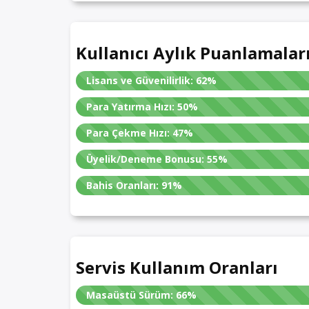
Kullanıcı Aylık Puanlamalar
Lisans ve Güvenilirlik:
62%
Para Yatırma Hızı:
50%
Para Çekme Hızı:
47%
Üyelik/Deneme Bonusu:
55%
Bahis Oranları:
91%
Servis Kullanım Oranları
Masaüstü Sürüm:
66%