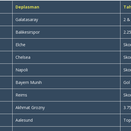
Deplasman
Ta
Galatasaray
2 &
Balıkesirspor
2.2
Elche
Skor
Chelsea
Skor
Napoli
Skor
Bayern Munih
Gol 
Reims
Skor
Akhmat Grozny
3.75
Aalesund
Top