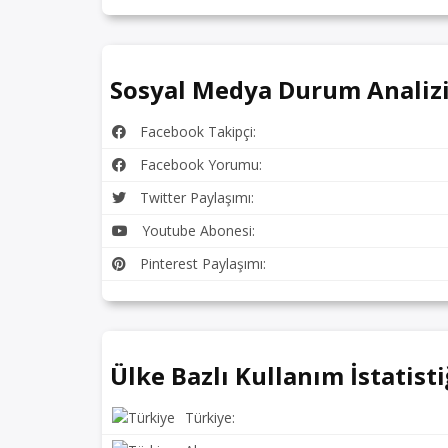
Sosyal Medya Durum Analiz
Facebook Takipçi:
Facebook Yorumu:
Twitter Paylaşımı:
Youtube Abonesi:
Pinterest Paylaşımı:
Ülke Bazlı Kullanım İstatisti
Türkiye: