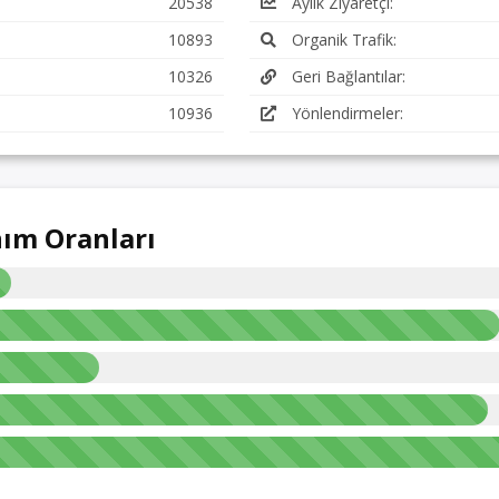
20538
Aylık Ziyaretçi:
10893
Organik Trafik:
10326
Geri Bağlantılar:
10936
Yönlendirmeler:
nım Oranları