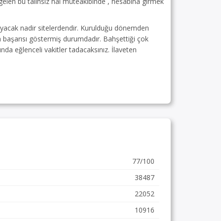
elen bu talihsiz hâl müteakıbinde , hesabına girmek
mayacak nadir sitelerdendir. Kurulduğu dönemden
a başarısı göstermiş durumdadır. Bahşettiği çok
nda eğlenceli vakitler tadacaksınız. İlaveten
77/100
38487
22052
10916