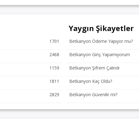
Yaygın Şikayetler
1701
Betkanyon Ödeme Yapıyor mu?
2468
Betkanyon Giriş Yapamıyorum
1159
Betkanyon Şifrem Çalındı
1811
Betkanyon Kaç Oldu?
2829
Betkanyon Güvenilir mi?