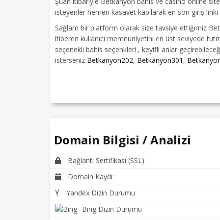
Şuan itibariyle Betkanyon bahis ve casino online sitesi
isteyenler hemen kasavet kapılarak en son giriş link
Sağlam bir platform olarak size tavsiye ettiğimiz B
itiberen kullanıcı memnuniyetini en üst seviyede tu
seçenekli bahis seçenkleri , keyifli anlar geçirebile
isterseniz
Betkanyon202
,
Betkanyon301
,
Betkanyo
Domain Bilgisi / Analizi
Bağlantı Sertifikası (SSL):
Domain Kaydı:
Yandex Dizin Durumu
Bing Dizin Durumu