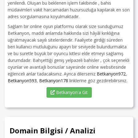
yenilendi. Oluşan bu beklenen işlem takibinde , bahis
müdavimleri vakit harcamadan huzursuzluğa kapılarak en son
adres sorgulamasına koyulmaktadır.
Sağlam bir online oyun platformu olarak size sunduğumuz
Betkanyon, maddi anlamda hakkında sizi hâyâl kırıklığına
uğratmayacak sayılı sitelerdendir. Faaliyete girdiği süreden
beri kullanıcı mutluluğunu apayrı bir seviyede bulundurmakta
ve bu suretle büyük bir oyuncu kitlesi elde etmeyi sağlamış
durumdadır. Bahşettiği geniş yelpazeli bahisler , çok seçenekli
oyunlar ve avantajlı bonuslar sayesinde online websitesinde
eğlenceli anlar tadacaksınız. Ayrıca dilerseniz
Betkanyon972
,
Betkanyon593
,
Betkanyon178
linklerine göz gezdirebilirsiniz.
Betkanyon'a Git
Domain Bilgisi / Analizi