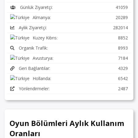
Günlük Ziyaretçi:
41059
Almanya:
20289
Aylık Ziyaretçi:
282014
Kuzey Kıbrıs:
8852
Organik Trafik:
8993
Avusturya:
7184
Geri Bağlantılar:
4329
Hollanda:
6542
Yönlendirmeler:
2487
Oyun Bölümleri Aylık Kullanım
Oranları