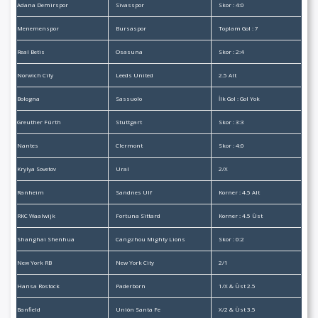
Adana Demirspor
Sivasspor
Skor : 4:0
Menemenspor
Bursaspor
Toplam Gol : 7
Real Betis
Osasuna
Skor : 2:4
Norwich City
Leeds United
2.5 Alt
Bologna
Sassuolo
İlk Gol : Gol Yok
Greuther Fürth
Stuttgart
Skor : 3:3
Nantes
Clermont
Skor : 4:0
Krylya Sovetov
Ural
2/X
Ranheim
Sandnes Ulf
Korner : 4.5 Alt
RKC Waalwijk
Fortuna Sittard
Korner : 4.5 Üst
Shanghai Shenhua
Cangzhou Mighty Lions
Skor : 0:2
New York RB
New York City
2/1
Hansa Rostock
Paderborn
1/X & Üst 2.5
Banfield
Unión Santa Fe
X/2 & Üst 3.5