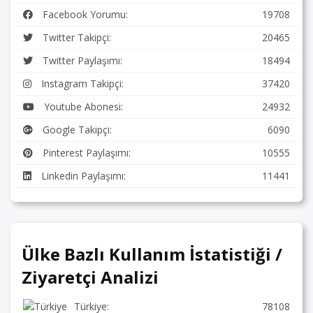
Facebook Yorumu:
19708
Twitter Takipçi:
20465
Twitter Paylaşımı:
18494
Instagram Takipçi:
37420
Youtube Abonesi:
24932
Google Takipçi:
6090
Pinterest Paylaşımı:
10555
Linkedin Paylaşımı:
11441
Ülke Bazlı Kullanım İstatistiği /
Ziyaretçi Analizi
Türkiye:
78108