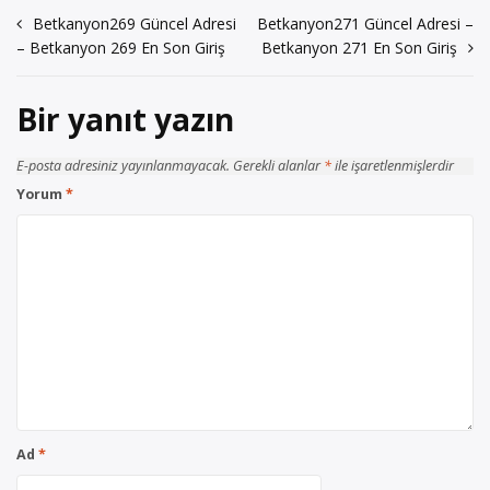
Yazı
Betkanyon269 Güncel Adresi
Betkanyon271 Güncel Adresi –
– Betkanyon 269 En Son Giriş
Betkanyon 271 En Son Giriş
gezinmesi
Bir yanıt yazın
E-posta adresiniz yayınlanmayacak.
Gerekli alanlar
*
ile işaretlenmişlerdir
Yorum
*
Ad
*