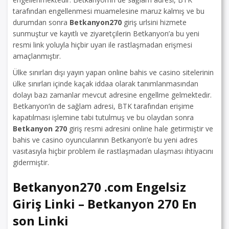
tarafından engellenmesi muamelesine maruz kalmış ve bu
durumdan sonra
Betkanyon270
giriş urlsini hizmete
sunmuştur ve kayıtlı ve ziyaretçilerin Betkanyon’a bu yeni
resmi link yoluyla hiçbir uyarı ile rastlaşmadan erişmesi
amaçlanmıştır.
Ülke sınırları dışı yayın yapan online bahis ve casino sitelerinin
ülke sınırları içinde kaçak iddaa olarak tanımlanmasından
dolayı bazı zamanlar mevcut adresine engellme gelmektedir.
Betkanyon’in de sağlam adresi, BTK tarafından erişime
kapatılması işlemine tabi tutulmuş ve bu olaydan sonra
Betkanyon 270
giriş resmi adresini online hale getirmiştir ve
bahis ve casino oyuncularının Betkanyon’e bu yeni adres
vasıtasıyla hiçbir problem ile rastlaşmadan ulaşması ihtiyacını
gidermiştir.
Betkanyon270 .com Engelsiz
Giriş Linki – Betkanyon 270 En
son Linki