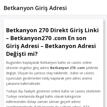
Skip
Betkanyon Giriş Adresi
to
content
Betkanyon 270 Direkt Giriş Linki
– Betkanyon270 .com En son
Giriş Adresi – Betkanyon Adresi
Değişti mi?
Bugünden başlayarak Betkanyon bahis ve casino online
sitesinin engelsiz giriş adresi
Betkanyon 270 .com
şeklinde
değişti. Oluşan bu şanssız olay takibinde , bahis ve casino
oyuncuları gecikmeden telâş kapılarak yeni adres arama
çabasına kalkmaktadır.
Türkiye dışı faaliyet gösteren online bahis ve casino sitelerinin
Türkiye sınırlarında illegal bahis olarak kategorize
edilmesinden dolayı zaman zaman geçerli adresi
engellenmektedir. Betkanyon’in de sağlam adresi, BTK