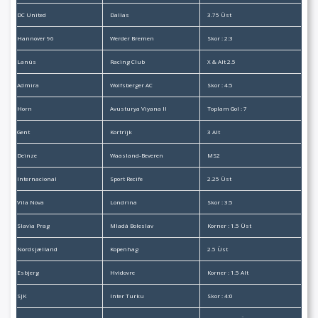
DC United
Dallas
3.75 Üst
Hannover 96
Werder Bremen
Skor : 2:3
Lanús
Racing Club
X & Alt 2.5
Admira
Wolfsberger AC
Skor : 4:5
Horn
Avusturya Viyana II
Toplam Gol : 7
Gent
Kortrijk
3 Alt
Deinze
Waasland-Beveren
MS2
Internacional
Sport Recife
2.25 Üst
Vila Nova
Londrina
Skor : 3:5
Slavia Prag
Mladá Boleslav
Korner : 1.5 Üst
Nordsjælland
Kopenhag
2.5 Üst
Esbjerg
Hvidovre
Korner : 1.5 Alt
SJK
Inter Turku
Skor : 4:0