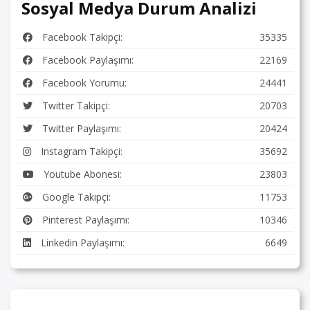
Sosyal Medya Durum Analizi
Facebook Takipçi:
35335
Facebook Paylaşımı:
22169
Facebook Yorumu:
24441
Twitter Takipçi:
20703
Twitter Paylaşımı:
20424
Instagram Takipçi:
35692
Youtube Abonesi:
23803
Google Takipçi:
11753
Pinterest Paylaşımı:
10346
Linkedin Paylaşımı:
6649