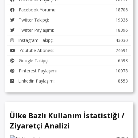
Facebook Yorumu:
18706
Twitter Takipçi:
19336
Twitter Paylaşımı:
18396
Instagram Takipçi:
43030
Youtube Abonesi:
24691
Google Takipçi:
6593
Pinterest Paylaşımı:
10078
Linkedin Paylaşımı:
8553
Ülke Bazlı Kullanım İstatistiği /
Ziyaretçi Analizi