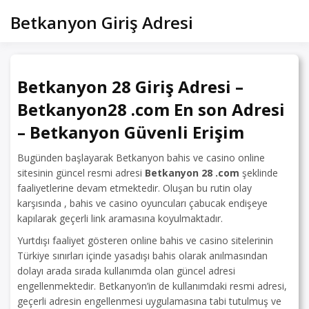
Skip
Betkanyon Giriş Adresi
to
content
Betkanyon 28 Giriş Adresi –
Betkanyon28 .com En son Adresi
– Betkanyon Güvenli Erişim
Bugünden başlayarak Betkanyon bahis ve casino online
sitesinin güncel resmi adresi
Betkanyon 28 .com
şeklinde
faaliyetlerine devam etmektedir. Oluşan bu rutin olay
karşısında , bahis ve casino oyuncuları çabucak endişeye
kapılarak geçerli link aramasına koyulmaktadır.
Yurtdışı faaliyet gösteren online bahis ve casino sitelerinin
Türkiye sınırları içinde yasadışı bahis olarak anılmasından
dolayı arada sırada kullanımda olan güncel adresi
engellenmektedir. Betkanyon’in de kullanımdaki resmi adresi,
geçerli adresin engellenmesi uygulamasına tabi tutulmuş ve