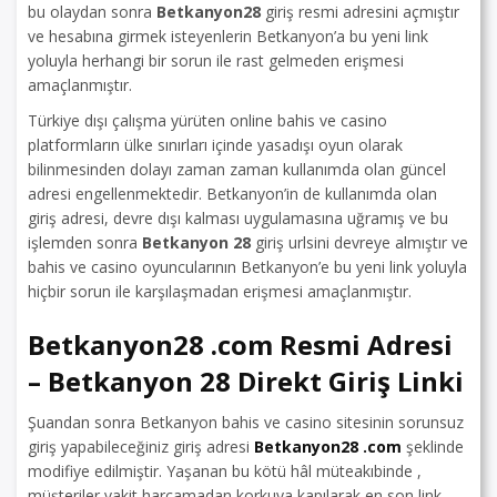
bu olaydan sonra
Betkanyon28
giriş resmi adresini açmıştır
ve hesabına girmek isteyenlerin Betkanyon’a bu yeni link
yoluyla herhangi bir sorun ile rast gelmeden erişmesi
amaçlanmıştır.
Türkiye dışı çalışma yürüten online bahis ve casino
platformların ülke sınırları içinde yasadışı oyun olarak
bilinmesinden dolayı zaman zaman kullanımda olan güncel
adresi engellenmektedir. Betkanyon’in de kullanımda olan
giriş adresi, devre dışı kalması uygulamasına uğramış ve bu
işlemden sonra
Betkanyon 28
giriş urlsini devreye almıştır ve
bahis ve casino oyuncularının Betkanyon’e bu yeni link yoluyla
hiçbir sorun ile karşılaşmadan erişmesi amaçlanmıştır.
Betkanyon28 .com Resmi Adresi
– Betkanyon 28 Direkt Giriş Linki
Şuandan sonra Betkanyon bahis ve casino sitesinin sorunsuz
giriş yapabileceğiniz giriş adresi
Betkanyon28 .com
şeklinde
modifiye edilmiştir. Yaşanan bu kötü hâl müteakıbinde ,
müşteriler vakit harcamadan korkuya kapılarak en son link