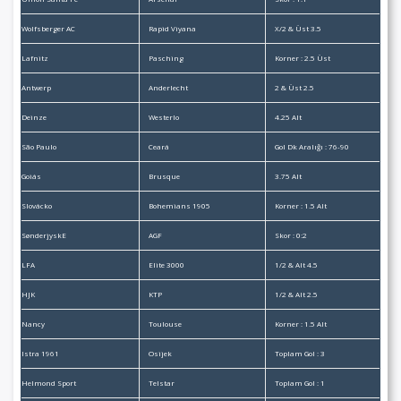
Wolfsberger AC
Rapid Viyana
X/2 & Üst 3.5
Lafnitz
Pasching
Korner : 2.5 Üst
Antwerp
Anderlecht
2 & Üst 2.5
Deinze
Westerlo
4.25 Alt
São Paulo
Ceará
Gol Dk Aralığı : 76-90
Goiás
Brusque
3.75 Alt
Slovácko
Bohemians 1905
Korner : 1.5 Alt
SønderjyskE
AGF
Skor : 0:2
LFA
Elite 3000
1/2 & Alt 4.5
HJK
KTP
1/2 & Alt 2.5
Nancy
Toulouse
Korner : 1.5 Alt
Istra 1961
Osijek
Toplam Gol : 3
Helmond Sport
Telstar
Toplam Gol : 1