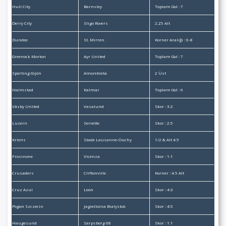
Hull City
Barnsley
Toplam Gol : 7
Derry City
Sligo Rovers
2.25 Alt
Dundee
St. Mirren
Korner Aralığı : 0-8
Greenock Morton
Ayr United
Toplam Gol : 7
Sporting Gijón
Amorebieta
2 Üst
Halmstad
Kalmar
Toplam Gol : 6
Väsby United
Vasalund
Skor : 3:2
Luzern
Servette
Skor : 2:5
Kriens
Stade Lausanne-Ouchy
1/2 & Alt 4.5
Frosinone
Vicenza
Skor : 1:1
Crusaders
Cliftonville
Korner : 4.5 Alt
Cruz Azul
León
Skor : 4:3
Pogon Szczecin
Jagiellonia Bialystok
Skor : 4:5
Haugesund
Sarpsborg 08
Skor : 1:1