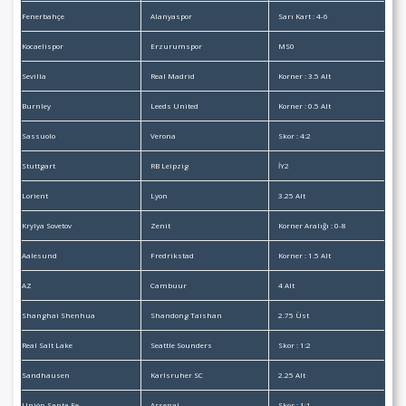
Fenerbahçe
Alanyaspor
Sarı Kart : 4-6
Kocaelispor
Erzurumspor
MS0
Sevilla
Real Madrid
Korner : 3.5 Alt
Burnley
Leeds United
Korner : 0.5 Alt
Sassuolo
Verona
Skor : 4:2
Stuttgart
RB Leipzig
İY2
Lorient
Lyon
3.25 Alt
Krylya Sovetov
Zenit
Korner Aralığı : 0-8
Aalesund
Fredrikstad
Korner : 1.5 Alt
AZ
Cambuur
4 Alt
Shanghai Shenhua
Shandong Taishan
2.75 Üst
Real Salt Lake
Seattle Sounders
Skor : 1:2
Sandhausen
Karlsruher SC
2.25 Alt
Unión Santa Fe
Arsenal
Skor : 1:1