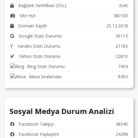
Bağlantı Sertifikası (SSL):
Evet
Site Hızı:
88/100
Domain Kaydı:
25.12.2018
Google Dizin Durumu:
36113
Yandex Dizin Durumu
21183
Yahoo Dizin Durumu
22810
Bing Dizin Durumu
7454
Alexa Sıralaması:
8453
Sosyal Medya Durum Analizi
Facebook Takipçi:
38540
Facebook Paylaşımı:
24298