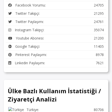
Facebook Yorumu:
24705
Twitter Takipçi:
21295
Twitter Paylaşımı:
24761
Instagram Takipçi:
35074
Youtube Abonesi:
21200
Google Takipçi:
11405
Pinterest Paylaşımı:
8978
Linkedin Paylaşımı:
7621
Ülke Bazlı Kullanım İstatistiği /
Ziyaretçi Analizi
Türkiye:
80706