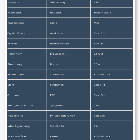
Hatayspor
Galatasaray
4 Üst
Adanaspor
Boluspor
Toplam Gol : 8
Real Sociedad
Cádiz
MS0
Crystal Palace
West Ham
Skor : 2:1
Venezia
Internazionale
Skor : 0:1
Hoffenheim
M’gladbach
3.5 Üst
Strasbourg
Rennes
3.5 Alt
Arsenal-Tula
S. Moskova
1/X & Üst 2.5
Start
Strømmen
Skor : 1:4
Cambuur
PSV
Skor : 5:1
Shanghai Shenhua
Qingdao FC
4 Üst
New York RB
Philadelphia Union
Skor : 3:5
Jahn Regensburg
Schalke 04
4 Alt
Vélez Sarsfield
Lanús
1/X & Üst 4.5