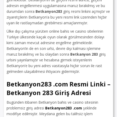
adresin engellenmesi uygulamasına maruz bırakılmış ve bu
durumdan sonra
Betkanyon283
giriş resmi linkini açmıştır ve
ziyaretçilerin Betkanyon’a bu yeni resmi link üzerinden hiçbir
uyarı ile rastlaşmadan girebilmesi amaçlanmıştır.
Ülke dışı çalışma yürüten online bahis ve casino sitelerinin
Türkiye ülkesinde kaçak oyun olarak görülmesinden dolayı
kimi zaman mevcut adresine engellme gelmektedir.
Betkanyon’in de en son urlsi, devre dışı kalması işlemine
maruz bırakılmış ve bu olaydan sonra
Betkanyon 283
giriş
urlsini yayınlamıştır ve hesabına girmek isteyenlerin
Betkanyon’e bu yeni adres vasıtasıyla hiçbir sorun ile rast
gelmeden ulaşabilmesi ihtiyacını gidermiştir.
Betkanyon283 .com Resmi Linki –
Betkanyon 283 Giriş Adresi
Bugünden itibaren Betkanyon bahis ve casino sitesinin
problemsiz giriş adresi
Betkanyon283 .com
şeklinde
modifiye edilmiştir. Meydana gelen bu talihsiz işlem