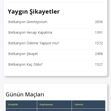
Yaygın Şikayetler
Betkanyon Giremiyorum
2056
Betkanyon Hesap Kapatma
1391
Betkanyon Ödeme Yapıyor mu?
1572
Betkanyon Şikayet
2498
Betkanyon Kaç Oldu?
1521
Günün Maçları
Evsahibi
Deplasman
Tahmin