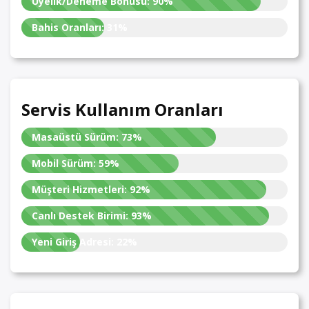
Üyelik/Deneme Bonusu:
90%
Bahis Oranları:
31%
Servis Kullanım Oranları
Masaüstü Sürüm:
73%
Mobil Sürüm:
59%
Müşteri Hizmetleri:
92%
Canlı Destek Birimi:
93%
Yeni Giriş Adresi:
22%