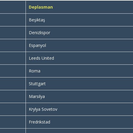
Deplasman
Beşiktaş
Denizlispor
Espanyol
Leeds United
Roma
Stuttgart
Marsilya
Krylya Sovetov
Fredrikstad