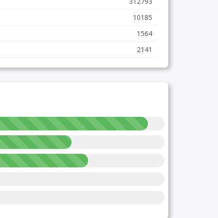
312793
10185
1564
2141