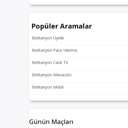
Popüler Aramalar
Betkanyon Üyelik
Betkanyon Para Yatırma
Betkanyon Canlı TV
Betkanyon Masaüstü
Betkanyon Mobil
Günün Maçları