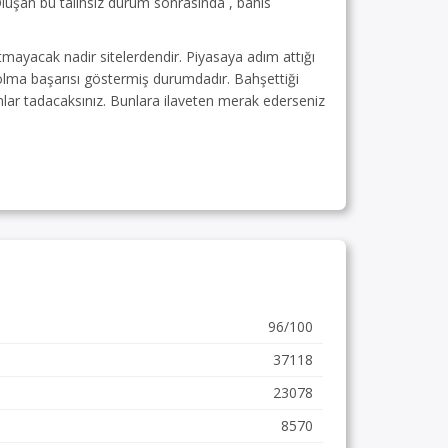
Oluşan bu talihsiz durum sonrasında , bahis
tmayacak nadir sitelerdendir. Piyasaya adım attığı
 olma başarısı göstermiş durumdadır. Bahşettiği
nlar tadacaksınız. Bunlara ilaveten merak ederseniz
96/100
37118
23078
8570