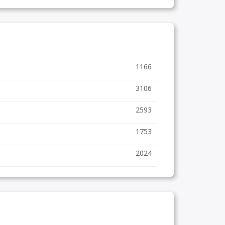
1166
3106
2593
1753
2024