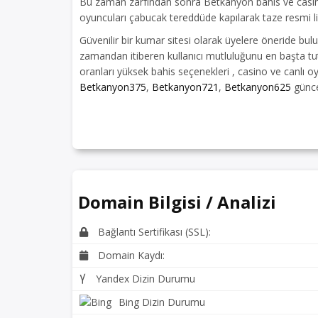
Bu zaman zarfından sonra Betkanyon bahis ve casino o
oyuncuları çabucak tereddüde kapılarak taze resmi l
Güvenilir bir kumar sitesi olarak üyelere öneride bu
zamandan itiberen kullanıcı mutluluğunu en başta tut
oranları yüksek bahis seçenekleri , casino ve canlı
Betkanyon375
,
Betkanyon721
,
Betkanyon625
güncel
Domain Bilgisi / Analizi
Bağlantı Sertifikası (SSL):
Domain Kaydı:
Yandex Dizin Durumu
Bing Dizin Durumu