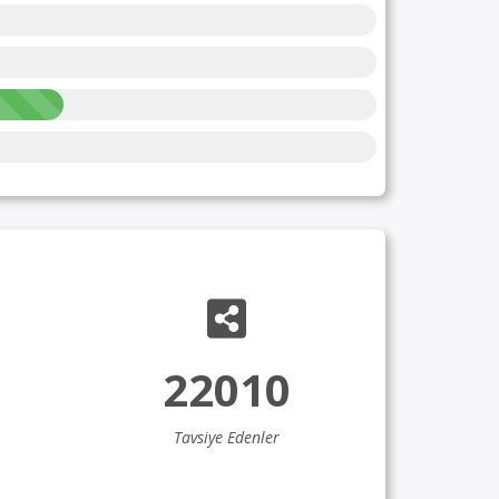
22010
Tavsiye Edenler