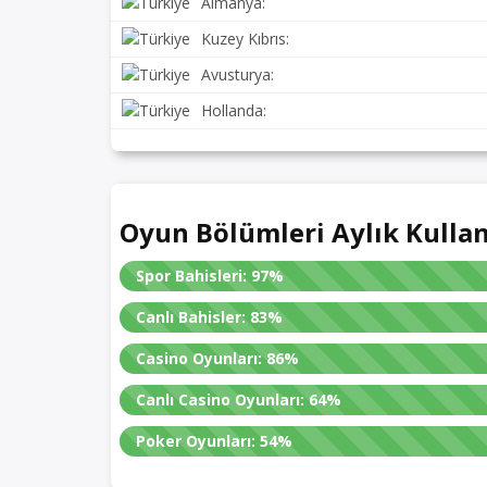
Almanya:
Kuzey Kıbrıs:
Avusturya:
Hollanda:
Oyun Bölümleri Aylık Kulla
Spor Bahisleri:
97%
Canlı Bahisler:
83%
Casino Oyunları:
86%
Canlı Casino Oyunları:
64%
Poker Oyunları:
54%