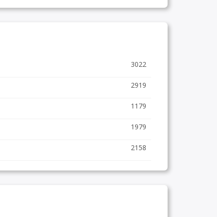
3022
2919
1179
1979
2158