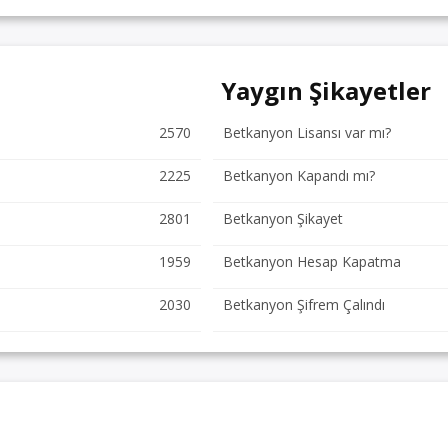
Yaygın Şikayetler
2570
Betkanyon Lisansı var mı?
2225
Betkanyon Kapandı mı?
2801
Betkanyon Şikayet
1959
Betkanyon Hesap Kapatma
2030
Betkanyon Şifrem Çalındı