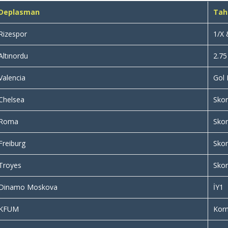
Deplasman
Tah
Rizespor
1/X 
Altınordu
2.75
Valencia
Gol 
Chelsea
Skor
Roma
Skor
Freiburg
Skor
Troyes
Skor
Dinamo Moskova
İY1
KFUM
Korn