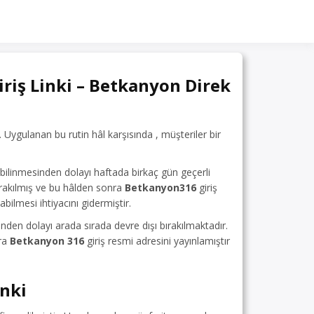
riş Linki – Betkanyon Direk
. Uygulanan bu rutin hâl karşısında , müşteriler bir
 bilinmesinden dolayı haftada birkaç gün geçerli
ırakılmış ve bu hâlden sonra
Betkanyon316
giriş
bilmesi ihtiyacını gidermiştir.
inden dolayı arada sırada devre dışı bırakılmaktadır.
nra
Betkanyon 316
giriş resmi adresini yayınlamıştır
inki