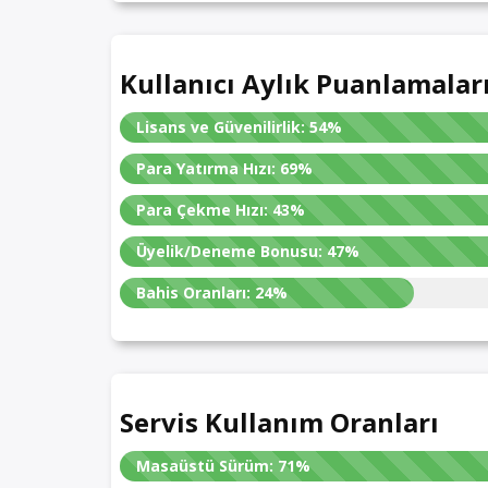
Kullanıcı Aylık Puanlamalar
Lisans ve Güvenilirlik:
54%
Para Yatırma Hızı:
69%
Para Çekme Hızı:
43%
Üyelik/Deneme Bonusu:
47%
Bahis Oranları:
24%
Servis Kullanım Oranları
Masaüstü Sürüm:
71%