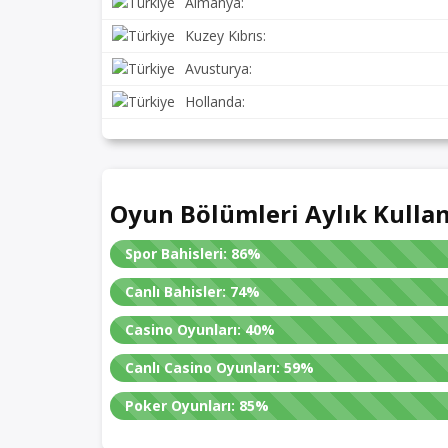
Almanya:
Kuzey Kıbrıs:
Avusturya:
Hollanda:
Oyun Bölümleri Aylık Kulla
Spor Bahisleri:
86%
Canlı Bahisler:
74%
Casino Oyunları:
40%
Canlı Casino Oyunları:
59%
Poker Oyunları:
85%