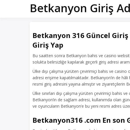
Skip
Betkanyon Giriş Ad
to
content
Betkanyon 316 Güncel Giriş 
Giriş Yap
Bu saatten sonra Betkanyon bahis ve casino website
solukta belirsizliğe kapılarak geçerli giriş adresi ara
Ülke dışı çalışma yürüten çevirimiçi bahis ve casino 
adresi erişime kapatılmaktadır. Betkanyon’in de hâli
resmi giriş adresini yayına almıştır ve ziyaretçilerin 
Ülke sınırları dışı çalışma yürüten çevirimiçi bahis v
Betkanyon’in de sağlam adresi, kullanımda olan gü
ve oyuncuların Betkanyon’e bu yeni resmi adres üzeri
Betkanyon316 .com En son G