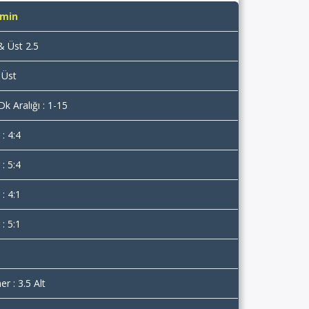
min
& Üst 2.5
 Üst
Dk Aralığı : 1-15
 : 4:4
 : 5:4
 : 4:1
 : 5:1
er : 3.5 Alt