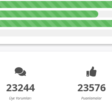
23244
23576
Üye Yorumları
Puanlamalar