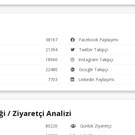
i
38167
Facebook Paylaşımı:
21394
Twitter Takipçi:
18960
Instagram Takipçi:
22480
Google Takipçi:
7703
Linkedin Paylaşımı:
ği / Ziyaretçi Analizi
80220
Günlük Ziyaretçi: