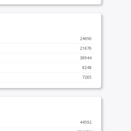
24690
21676
38944
8248
7265
44592