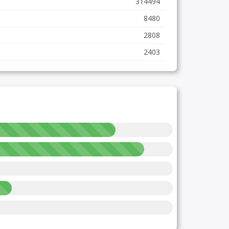
314494
8480
2808
2403