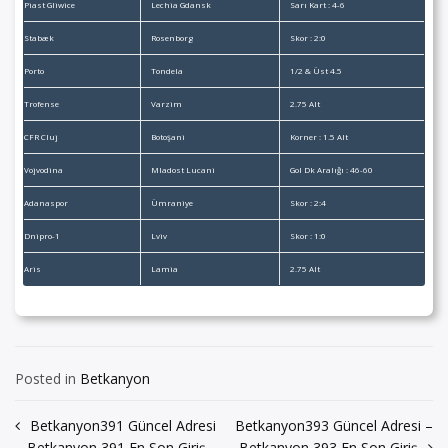
Piast Gliwice
Lechia Gdansk
Sarı Kart : 4-6
Stabæk
Rosenborg
Skor : 2:0
Porto
Tondela
1/2 & Üst 4.5
Trofense
Varzim
2.75 Alt
CFR Cluj
Botoşani
Korner : 1.5 Alt
Vojvodina
Mladost Lucani
Gol Dk Aralığı : 46-60
Adanaspor
Ümraniye
Skor : 2:4
Dnipro-1
Lviv
Skor : 1:0
Aris
Lamia
2.75 Alt
Posted in
Betkanyon
Yazı
Betkanyon391 Güncel Adresi
Betkanyon393 Güncel Adresi –
– Betkanyon 391 En Son Giriş
Betkanyon 393 En Son Giriş