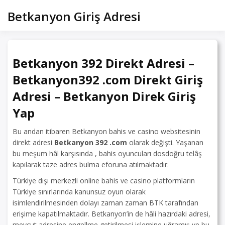
Skip
Betkanyon Giriş Adresi
to
content
Betkanyon 392 Direkt Adresi –
Betkanyon392 .com Direkt Giriş
Adresi – Betkanyon Direk Giriş
Yap
Bu andan itibaren Betkanyon bahis ve casino websitesinin
direkt adresi
Betkanyon 392 .com
olarak değişti. Yaşanan
bu meşum hâl karşısında , bahis oyuncuları dosdoğru telâş
kapılarak taze adres bulma eforuna atılmaktadır.
Türkiye dışı merkezli online bahis ve casino platformların
Türkiye sınırlarında kanunsuz oyun olarak
isimlendirilmesinden dolayı zaman zaman BTK tarafından
erişime kapatılmaktadır. Betkanyon’in de hâli hazırdaki adresi,
mevcut adresine engellme getirilmesi işlemine uğramış ve bu