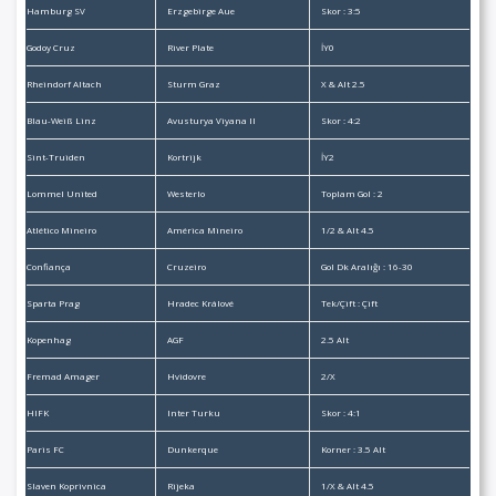
Hamburg SV
Erzgebirge Aue
Skor : 3:5
Godoy Cruz
River Plate
İY0
Rheindorf Altach
Sturm Graz
X & Alt 2.5
Blau-Weiß Linz
Avusturya Viyana II
Skor : 4:2
Sint-Truiden
Kortrijk
İY2
Lommel United
Westerlo
Toplam Gol : 2
Atlético Mineiro
América Mineiro
1/2 & Alt 4.5
Confiança
Cruzeiro
Gol Dk Aralığı : 16-30
Sparta Prag
Hradec Králové
Tek/Çift : Çift
Kopenhag
AGF
2.5 Alt
Fremad Amager
Hvidovre
2/X
HIFK
Inter Turku
Skor : 4:1
Paris FC
Dunkerque
Korner : 3.5 Alt
Slaven Koprivnica
Rijeka
1/X & Alt 4.5