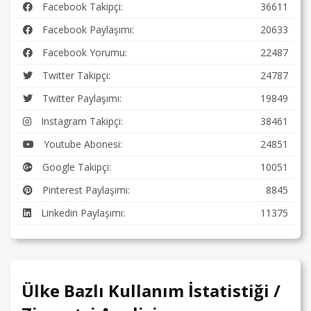
Facebook Takipçi:
36611
Facebook Paylaşımı:
20633
Facebook Yorumu:
22487
Twitter Takipçi:
24787
Twitter Paylaşımı:
19849
Instagram Takipçi:
38461
Youtube Abonesi:
24851
Google Takipçi:
10051
Pinterest Paylaşımı:
8845
Linkedin Paylaşımı:
11375
Ülke Bazlı Kullanım İstatistiği /