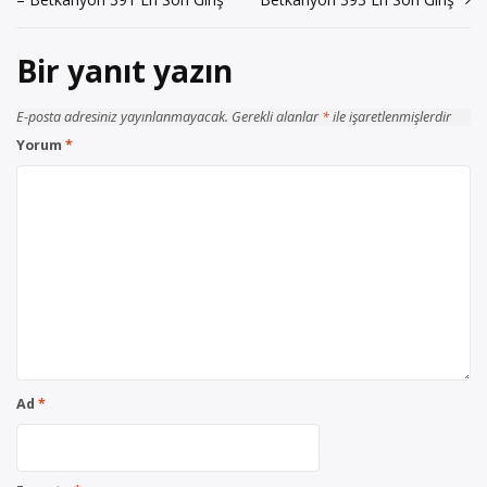
gezinmesi
Bir yanıt yazın
E-posta adresiniz yayınlanmayacak.
Gerekli alanlar
*
ile işaretlenmişlerdir
Yorum
*
Ad
*