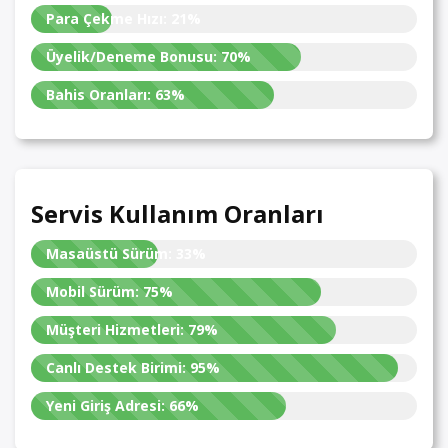
Para Çekme Hızı:
21%
Üyelik/Deneme Bonusu:
70%
Bahis Oranları:
63%
Servis Kullanım Oranları
Masaüstü Sürüm:
33%
Mobil Sürüm:
75%
Müşteri Hizmetleri:
79%
Canlı Destek Birimi:
95%
Yeni Giriş Adresi:
66%