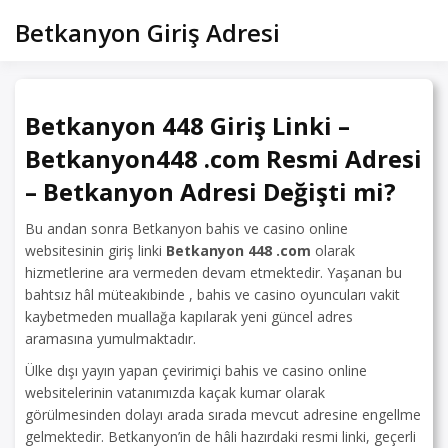
Skip
Betkanyon Giriş Adresi
to
content
Betkanyon 448 Giriş Linki –
Betkanyon448 .com Resmi Adresi
– Betkanyon Adresi Değişti mi?
Bu andan sonra Betkanyon bahis ve casino online
websitesinin giriş linki
Betkanyon 448 .com
olarak
hizmetlerine ara vermeden devam etmektedir. Yaşanan bu
bahtsız hâl müteakıbinde , bahis ve casino oyuncuları vakit
kaybetmeden muallağa kapılarak yeni güncel adres
aramasına yumulmaktadır.
Ülke dışı yayın yapan çevirimiçi bahis ve casino online
websitelerinin vatanımızda kaçak kumar olarak
görülmesinden dolayı arada sırada mevcut adresine engellme
gelmektedir. Betkanyon’in de hâli hazırdaki resmi linki, geçerli