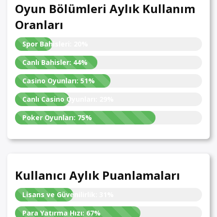
Oyun Bölümleri Aylık Kullanım
Oranları
Spor Bahisleri:
20%
Canlı Bahisler:
44%
Casino Oyunları:
51%
Canlı Casino Oyunları:
29%
Poker Oyunları:
75%
Kullanıcı Aylık Puanlamaları
Lisans ve Güvenilirlik:
31%
Para Yatırma Hızı:
67%