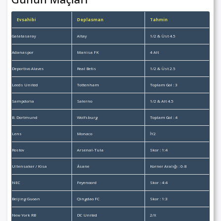
Evsahibi
Deplasman
Tahmin
Galatasaray
Altay
1/2 & Üst 4.5
Adanaspor
Manisa FK
4 Alt
Deportivo Alaves
Real Betis
1/2 & Üst 2.5
Leeds United
Tottenham
Toplam Gol : 3
Sampdoria
Salerno
1/2 & Alt 4.5
B. Dortmund
Wolfsburg
Toplam Gol : 4
Lens
Monaco
İY2
Rostov
Arsenal-Tula
Skor : 1:4
Ullensaker / Kisa
Åsane
Korner Aralığı : 0-8
NEC
Feyenoord
Skor : 4:4
Beijing Guoan
Qingdao FC
Skor : 1:3
New York RB
DC United
2/X