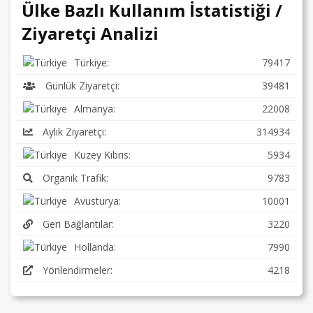
Ülke Bazlı Kullanım İstatistiği /
Ziyaretçi Analizi
Türkiye:
79417
Günlük Ziyaretçi:
39481
Almanya:
22008
Aylık Ziyaretçi:
314934
Kuzey Kıbrıs:
5934
Organik Trafik:
9783
Avusturya:
10001
Geri Bağlantılar:
3220
Hollanda:
7990
Yönlendirmeler:
4218