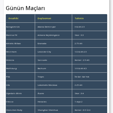
Günün Maçları
Evsahibi
Deplasman
Tahmin
Karagümrük
Adana Demirspor
X & Alt 2.5
Manisa FK
Ankara Keçiörengücü
Skor : 3:3
Athletic Bilbao
Granada
2.75 Alt
West Ham
Leicester City
1/2 & Alt 2.5
Venezia
Sassuolo
Korner : 2.5 Alt
Wolfsburg
Bochum
1/X & Alt 4.5
PSG
Troyes
İlk Gol : Gol Yok
Ufa
Lokomotiv Moskova
2.25 Alt
Stjørdals-Blink
Åsane
Skor : 3:4
Vitesse
Heracles
1 veya 2
Shenzhen Ruby
Shanghai Shenhua
Korner : 0.5 Üst