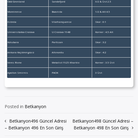
Odd Grenland
Sandefjord
X/2 & Üst 2.5
Moreirense
Boavista
1/2 & Alt 4.5
Estrela
Vilafranquense
Skor : 0:1
Universitatea Craiova
U Craiova 1948
Korner : 4.5 Alt
Kolubara
Partizan
Skor : 3:2
Ankara Keçiörengücü
Altınordu
Skor : 4:2
Veres Rivne
Metalist 1925 Kharkiv
Korner : 3.5 Üst
Apollon Smirnis
PAOK
3 Üst
Posted in
Betkanyon
Yazı
Betkanyon496 Güncel Adresi
Betkanyon498 Güncel Adresi –
– Betkanyon 496 En Son Giriş
Betkanyon 498 En Son Giriş
gezinmesi