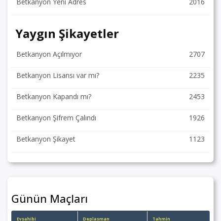
Betkanyon Yeni Adres
2016
Yaygın Şikayetler
Betkanyon Açılmıyor
2707
Betkanyon Lisansı var mı?
2235
Betkanyon Kapandı mı?
2453
Betkanyon Şifrem Çalındı
1926
Betkanyon Şikayet
1123
Günün Maçları
Evsahibi
Deplasman
Tahmin