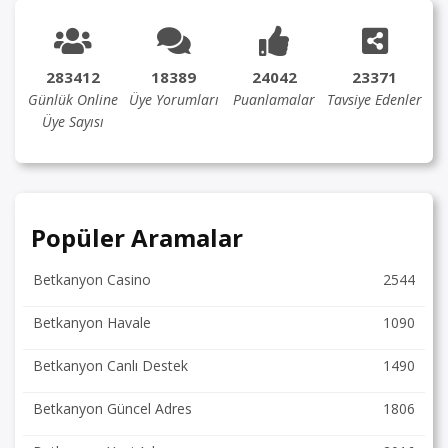
283412
18389
24042
23371
Günlük Online
Üye Yorumları
Puanlamalar
Tavsiye Edenler
Üye Sayısı
Popüler Aramalar
Betkanyon Casino
2544
Betkanyon Havale
1090
Betkanyon Canlı Destek
1490
Betkanyon Güncel Adres
1806