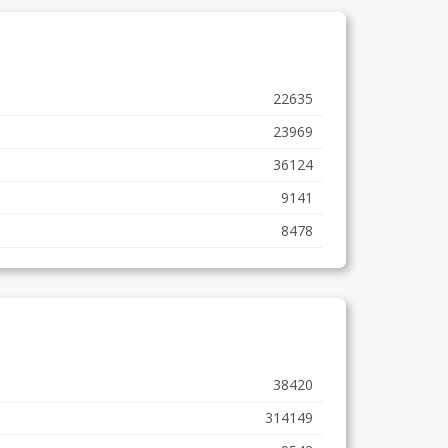
22635
23969
36124
9141
8478
38420
314149