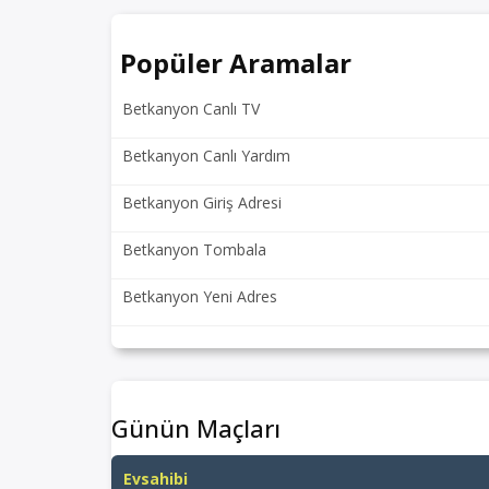
Popüler Aramalar
Betkanyon Canlı TV
Betkanyon Canlı Yardım
Betkanyon Giriş Adresi
Betkanyon Tombala
Betkanyon Yeni Adres
Günün Maçları
Evsahibi