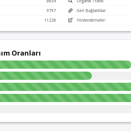
8654
Organik Trafik:
9797
Geri Bağlantılar:
11228
Yönlendirmeler:
nım Oranları