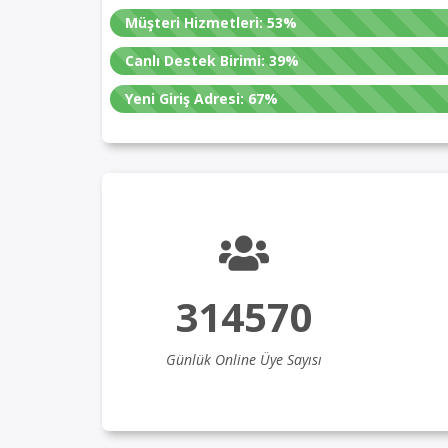
Müşteri Hizmetleri:
53%
Canlı Destek Birimi:
39%
Yeni Giriş Adresi:
67%
314570
Günlük Online Üye Sayısı