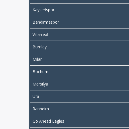
Kayserispor
Bandırmaspor
Villarreal
Burnley
Milan
Bochum
Marsilya
Ufa
Ranheim
Go Ahead Eagles