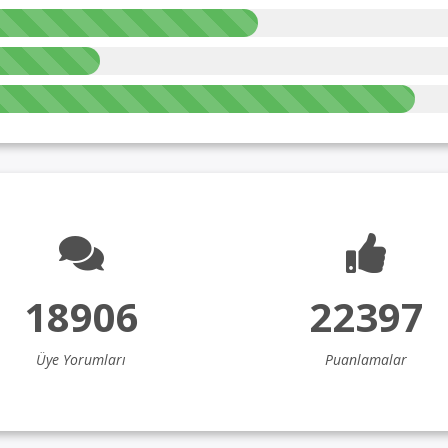
18906
22397
Üye Yorumları
Puanlamalar