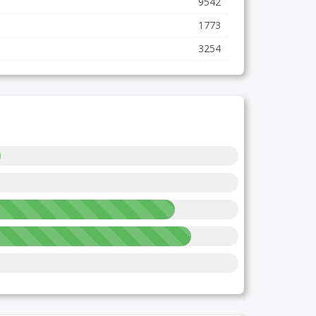
9542
1773
3254