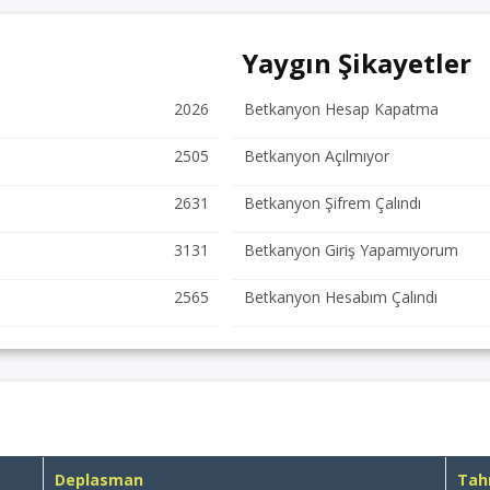
Yaygın Şikayetler
2026
Betkanyon Hesap Kapatma
2505
Betkanyon Açılmıyor
2631
Betkanyon Şifrem Çalındı
3131
Betkanyon Giriş Yapamıyorum
2565
Betkanyon Hesabım Çalındı
Deplasman
Tah