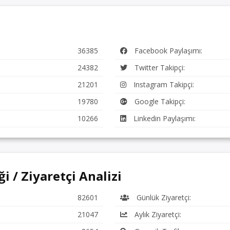
i
36385
Facebook Paylaşımı:
24382
Twitter Takipçi:
21201
Instagram Takipçi:
19780
Google Takipçi:
10266
Linkedin Paylaşımı:
ği / Ziyaretçi Analizi
82601
Günlük Ziyaretçi:
21047
Aylık Ziyaretçi: