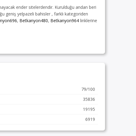
mayacak ender sitelerdendir. Kurulduğu andan beri
 geniş yelpazeli bahisler , farklı kategoriden
anyon696
,
Betkanyon480
,
Betkanyon964
linklerine
79/100
35836
19195
6919