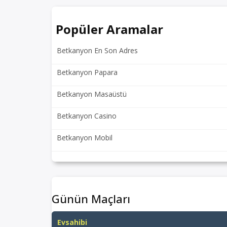
Popüler Aramalar
Betkanyon En Son Adres
Betkanyon Papara
Betkanyon Masaüstü
Betkanyon Casino
Betkanyon Mobil
Günün Maçları
Evsahibi