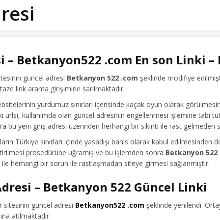
resi
i – Betkanyon522 .com En son Linki 
tesinin güncel adresi
Betkanyon 522 .com
şeklinde modifiye edilmiş
taze link arama girişimine sarılmaktadır.
bsitelerinin yurdumuz sınırları içerisinde kaçak oyun olarak görülmesin
i urlsi, kullanımda olan güncel adresinin engellenmesi işlemine tabi 
 bu yeni giriş adresi üzerinden herhangi bir sıkıntı ile rast gelmeden 
ların Türkiye sınırları içinde yasadışı bahis olarak kabul edilmesinden
getirilmesi prosedürüne uğramış ve bu işlemden sonra
Betkanyon 522
 ile herhangi bir sorun ile rastlaşmadan siteye girmesi sağlanmıştır.
dresi – Betkanyon 522 Güncel Linki
sitesinin güncel adresi
Betkanyon522 .com
şeklinde yenilendi. Ort
na atılmaktadır.