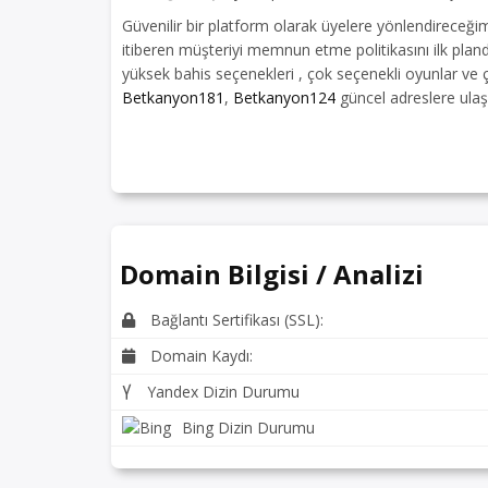
Güvenilir bir platform olarak üyelere yönlendireceğ
itiberen müşteriyi memnun etme politikasını ilk pla
yüksek bahis seçenekleri , çok seçenekli oyunlar ve ç
Betkanyon181
,
Betkanyon124
güncel adreslere ulaşa
Domain Bilgisi / Analizi
Bağlantı Sertifikası (SSL):
Domain Kaydı:
Yandex Dizin Durumu
Bing Dizin Durumu