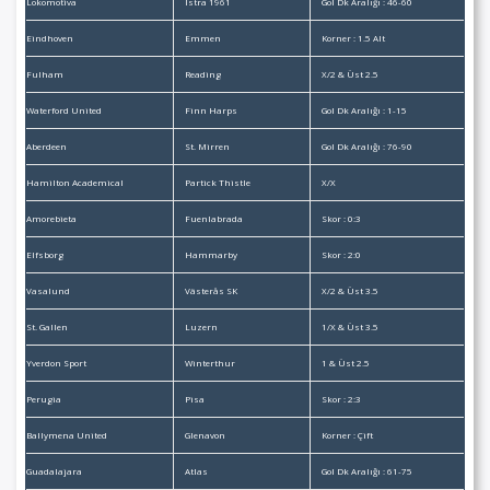
Lokomotiva
Istra 1961
Gol Dk Aralığı : 46-60
Eindhoven
Emmen
Korner : 1.5 Alt
Fulham
Reading
X/2 & Üst 2.5
Waterford United
Finn Harps
Gol Dk Aralığı : 1-15
Aberdeen
St. Mirren
Gol Dk Aralığı : 76-90
Hamilton Academical
Partick Thistle
X/X
Amorebieta
Fuenlabrada
Skor : 0:3
Elfsborg
Hammarby
Skor : 2:0
Vasalund
Västerås SK
X/2 & Üst 3.5
St. Gallen
Luzern
1/X & Üst 3.5
Yverdon Sport
Winterthur
1 & Üst 2.5
Perugia
Pisa
Skor : 2:3
Ballymena United
Glenavon
Korner : Çift
Guadalajara
Atlas
Gol Dk Aralığı : 61-75