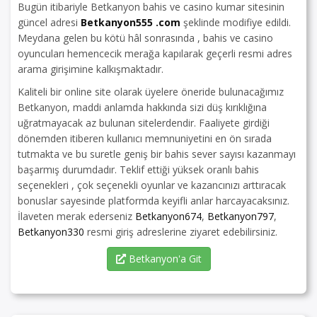
Bugün itibariyle Betkanyon bahis ve casino kumar sitesinin
güncel adresi
Betkanyon555 .com
şeklinde modifiye edildi.
Meydana gelen bu kötü hâl sonrasında , bahis ve casino
oyuncuları hemencecik merağa kapılarak geçerli resmi adres
arama girişimine kalkışmaktadır.
Kaliteli bir online site olarak üyelere öneride bulunacağımız
Betkanyon, maddi anlamda hakkında sizi düş kırıklığına
uğratmayacak az bulunan sitelerdendir. Faaliyete girdiği
dönemden itiberen kullanıcı memnuniyetini en ön sırada
tutmakta ve bu suretle geniş bir bahis sever sayısı kazanmayı
başarmış durumdadır. Teklif ettiği yüksek oranlı bahis
seçenekleri , çok seçenekli oyunlar ve kazancınızı arttıracak
bonuslar sayesinde platformda keyifli anlar harcayacaksınız.
İlaveten merak ederseniz
Betkanyon674
,
Betkanyon797
,
Betkanyon330
resmi giriş adreslerine ziyaret edebilirsiniz.
Betkanyon'a Git