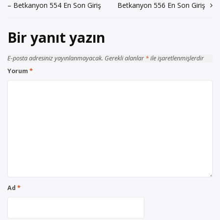
– Betkanyon 554 En Son Giriş
Betkanyon 556 En Son Giriş
gezinmesi
Bir yanıt yazın
E-posta adresiniz yayınlanmayacak.
Gerekli alanlar
*
ile işaretlenmişlerdir
Yorum
*
Ad
*