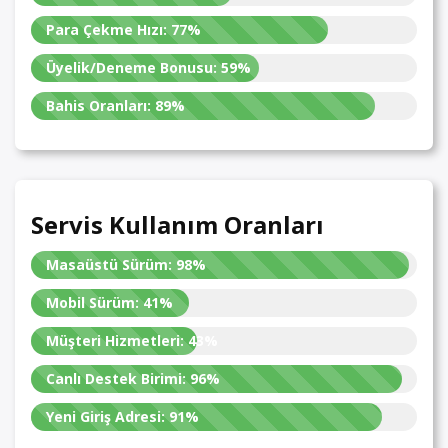
Para Çekme Hızı:
77%
Üyelik/Deneme Bonusu:
59%
Bahis Oranları:
89%
Servis Kullanım Oranları
Masaüstü Sürüm:
98%
Mobil Sürüm:
41%
Müşteri Hizmetleri:
43%
Canlı Destek Birimi:
96%
Yeni Giriş Adresi:
91%