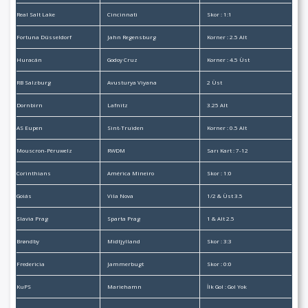
Real Salt Lake
Cincinnati
Skor : 1:1
Fortuna Düsseldorf
Jahn Regensburg
Korner : 2.5 Alt
Huracán
Godoy Cruz
Korner : 4.5 Üst
RB Salzburg
Avusturya Viyana
2 Üst
Dornbirn
Lafnitz
3.25 Alt
AS Eupen
Sint-Truiden
Korner : 0.5 Alt
Mouscron-Péruwelz
RWDM
Sarı Kart : 7-12
Corinthians
América Mineiro
Skor : 1:0
Goiás
Vila Nova
1/2 & Üst 3.5
Slavia Prag
Sparta Prag
1 & Alt 2.5
Brøndby
Midtjylland
Skor : 3:3
Fredericia
Jammerbugt
Skor : 0:0
KuPS
Mariehamn
İlk Gol : Gol Yok