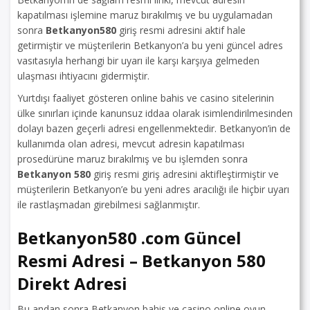
kapatılması işlemine maruz bırakılmış ve bu uygulamadan
sonra
Betkanyon580
giriş resmi adresini aktif hale
getirmiştir ve müşterilerin Betkanyon’a bu yeni güncel adres
vasıtasıyla herhangi bir uyarı ile karşı karşıya gelmeden
ulaşması ihtiyacını gidermiştir.
Yurtdışı faaliyet gösteren online bahis ve casino sitelerinin
ülke sınırları içinde kanunsuz iddaa olarak isimlendirilmesinden
dolayı bazen geçerli adresi engellenmektedir. Betkanyon’in de
kullanımda olan adresi, mevcut adresin kapatılması
prosedürüne maruz bırakılmış ve bu işlemden sonra
Betkanyon 580
giriş resmi giriş adresini aktifleştirmiştir ve
müşterilerin Betkanyon’e bu yeni adres aracılığı ile hiçbir uyarı
ile rastlaşmadan girebilmesi sağlanmıştır.
Betkanyon580 .com Güncel
Resmi Adresi – Betkanyon 580
Direkt Adresi
Bu andan sonra Betkanyon bahis ve casino online oyun