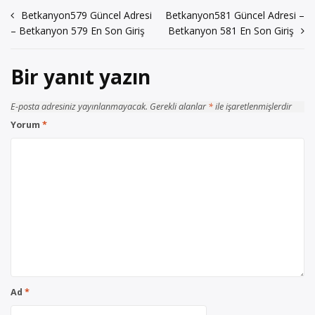
Yazı
Betkanyon579 Güncel Adresi
Betkanyon581 Güncel Adresi –
– Betkanyon 579 En Son Giriş
Betkanyon 581 En Son Giriş
gezinmesi
Bir yanıt yazın
E-posta adresiniz yayınlanmayacak.
Gerekli alanlar
*
ile işaretlenmişlerdir
Yorum
*
Ad
*