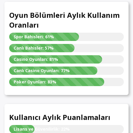
Oyun Bölümleri Aylık Kullanım
Oranları
Spor Bahisleri:
61%
Canlı Bahisler:
57%
Casino Oyunları:
81%
Canlı Casino Oyunları:
77%
Poker Oyunları:
83%
Kullanıcı Aylık Puanlamaları
Lisans ve Güvenilirlik:
22%