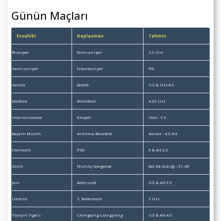
Günün Maçları
Evsahibi
Deplasman
Tahmin
Rizespor
Giresunspor
3.5 Üst
Samsunspor
İstanbulspor
İY0
Sevilla
Getafe
1/2 & Üst 4.5
Watford
Brentford
4.25 Üst
Internazionale
Empoli
Skor : 1:3
Bayern Munih
Arminia Bielefeld
Korner : 4.5 Alt
Clermont
PSG
X & Alt 2.5
Zenit
Nizhny Novgorod
Gol Dk Aralığı : 31-45
Jerv
Aalesund
X/2 & Alt 3.5
Utrecht
S. Rotterdam
3 Üst
Tianjin Tigers
Chongqing Liangjiang
1/2 & Alt 4.5