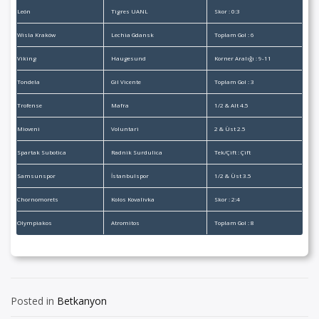
León
Tigres UANL
Skor : 0:3
Wisla Kraków
Lechia Gdansk
Toplam Gol : 6
Viking
Haugesund
Korner Aralığı : 9-11
Tondela
Gil Vicente
Toplam Gol : 3
Trofense
Mafra
1/2 & Alt 4.5
Mioveni
Voluntari
2 & Üst 2.5
Spartak Subotica
Radnik Surdulica
Tek/Çift : Çift
Samsunspor
İstanbulspor
1/2 & Üst 3.5
Chornomorets
Kolos Kovalivka
Skor : 2:4
Olympiakos
Atromitos
Toplam Gol : 8
Posted in
Betkanyon