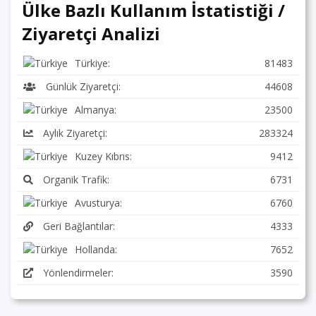
Ülke Bazlı Kullanım İstatistiği /
Ziyaretçi Analizi
Türkiye:
81483
Günlük Ziyaretçi:
44608
Almanya:
23500
Aylık Ziyaretçi:
283324
Kuzey Kıbrıs:
9412
Organik Trafik:
6731
Avusturya:
6760
Geri Bağlantılar:
4333
Hollanda:
7652
Yönlendirmeler:
3590