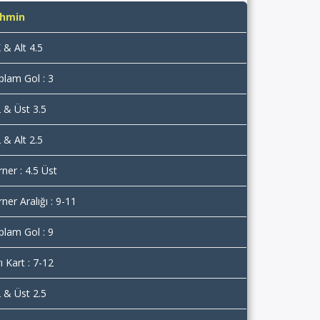
hmin
 & Alt 4.5
plam Gol : 3
 & Üst 3.5
 & Alt 2.5
ner : 4.5 Üst
ner Aralığı : 9-11
plam Gol : 9
ı Kart : 7-12
 & Üst 2.5