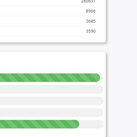
280631
8966
3685
3590