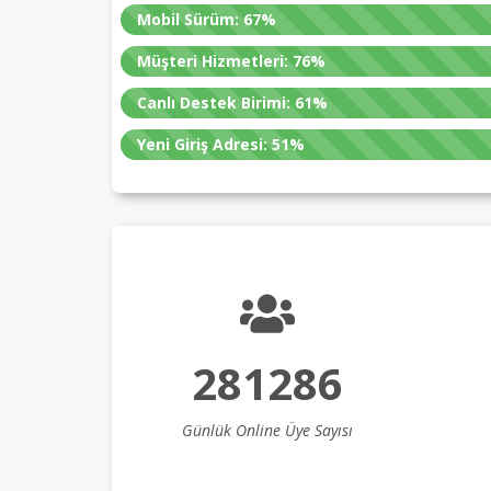
Mobil Sürüm:
67%
Müşteri Hizmetleri:
76%
Canlı Destek Birimi:
61%
Yeni Giriş Adresi:
51%
281286
Günlük Online Üye Sayısı