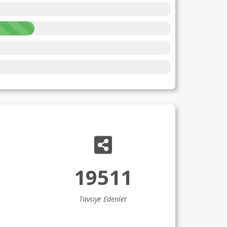
19511
Tavsiye Edenler