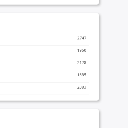
2747
1960
2178
1685
2083