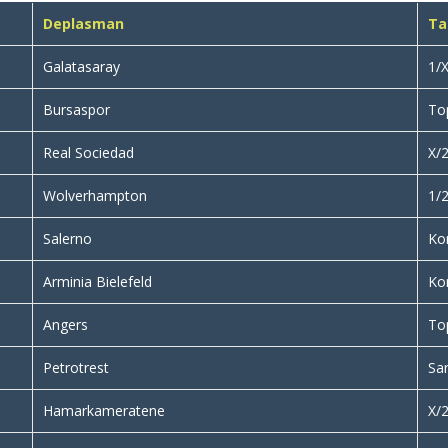
Deplasman
Ta
Galatasaray
1/X
Bursaspor
To
Real Sociedad
X/2
Wolverhampton
1/2
Salerno
Kor
Arminia Bielefeld
Kor
Angers
To
Petrotrest
Sar
Hamarkameratene
X/2