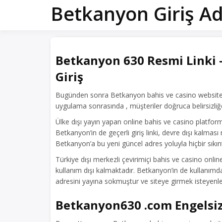
Skip
Betkanyon Giriş Ad
to
content
Betkanyon 630 Resmi Linki 
Giriş
Bugünden sonra Betkanyon bahis ve casino websites
uygulama sonrasında , müşteriler doğruca belirsizliğ
Ülke dışı yayın yapan online bahis ve casino platfor
Betkanyon’in de geçerli giriş linki, devre dışı kal
Betkanyon’a bu yeni güncel adres yoluyla hiçbir sıkınt
Türkiye dışı merkezli çevirimiçi bahis ve casino onli
kullanım dışı kalmaktadır. Betkanyon’in de kullanı
adresini yayına sokmuştur ve siteye girmek isteyenleri
Betkanyon630 .com Engelsiz