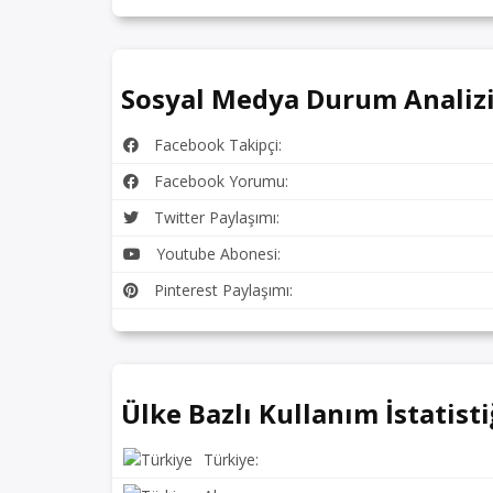
Sosyal Medya Durum Analiz
Facebook Takipçi:
Facebook Yorumu:
Twitter Paylaşımı:
Youtube Abonesi:
Pinterest Paylaşımı:
Ülke Bazlı Kullanım İstatisti
Türkiye: