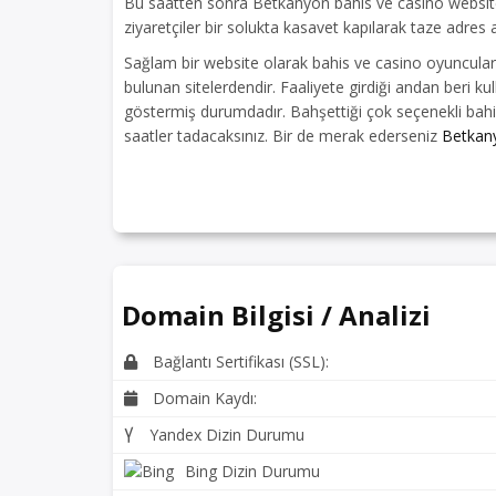
Bu saatten sonra Betkanyon bahis ve casino websites
ziyaretçiler bir solukta kasavet kapılarak taze adres
Sağlam bir website olarak bahis ve casino oyuncular
bulunan sitelerdendir. Faaliyete girdiği andan beri 
göstermiş durumdadır. Bahşettiği çok seçenekli bahis
saatler tadacaksınız. Bir de merak ederseniz
Betkan
Domain Bilgisi / Analizi
Bağlantı Sertifikası (SSL):
Domain Kaydı:
Yandex Dizin Durumu
Bing Dizin Durumu