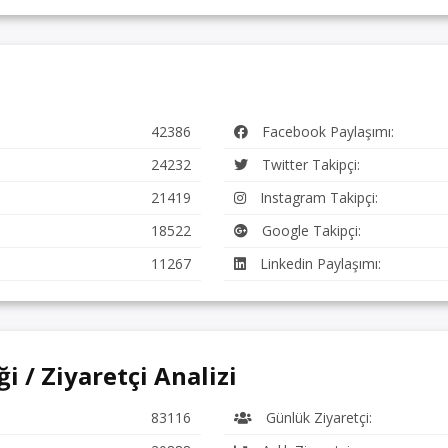
i
42386
Facebook Paylaşımı:
24232
Twitter Takipçi:
21419
Instagram Takipçi:
18522
Google Takipçi:
11267
Linkedin Paylaşımı:
ği / Ziyaretçi Analizi
83116
Günlük Ziyaretçi: