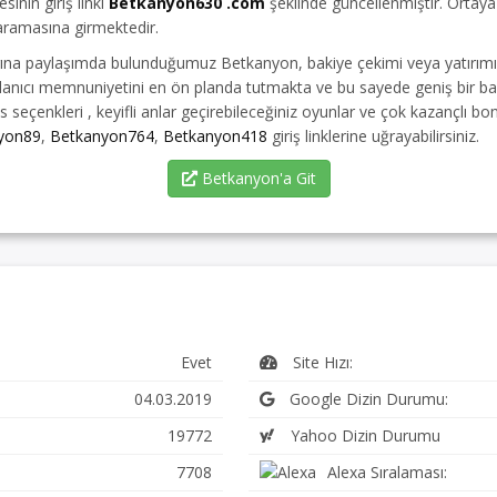
inin giriş linki
Betkanyon630 .com
şeklinde güncellenmiştir. Ortaya
 aramasına girmektedir.
ına paylaşımda bulunduğumuz Betkanyon, bakiye çekimi veya yatırımı h
kullanıcı memnuniyetini en ön planda tutmakta ve bu sayede geniş bir b
 seçenkleri , keyifli anlar geçirebileceğiniz oyunlar ve çok kazançlı 
yon89
,
Betkanyon764
,
Betkanyon418
giriş linklerine uğrayabilirsiniz.
Betkanyon'a Git
Evet
Site Hızı:
04.03.2019
Google Dizin Durumu:
19772
Yahoo Dizin Durumu
7708
Alexa Sıralaması: