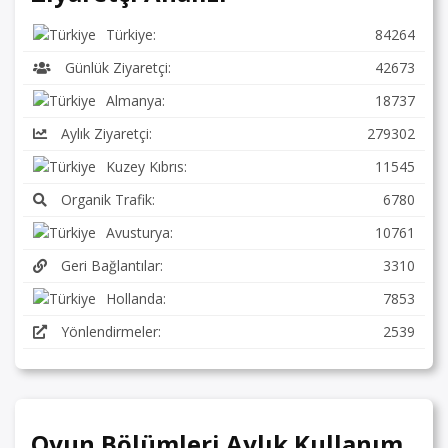
Türkiye:
84264
Günlük Ziyaretçi:
42673
Almanya:
18737
Aylık Ziyaretçi:
279302
Kuzey Kıbrıs:
11545
Organik Trafik:
6780
Avusturya:
10761
Geri Bağlantılar:
3310
Hollanda:
7853
Yönlendirmeler:
2539
Oyun Bölümleri Aylık Kullanım