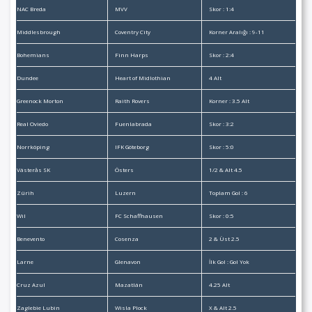
NAC Breda
MVV
Skor : 1:4
Middlesbrough
Coventry City
Korner Aralığı : 9-11
Bohemians
Finn Harps
Skor : 2:4
Dundee
Heart of Midlothian
4 Alt
Greenock Morton
Raith Rovers
Korner : 3.5 Alt
Real Oviedo
Fuenlabrada
Skor : 3:2
Norrköping
IFK Göteborg
Skor : 5:0
Västerås SK
Östers
1/2 & Alt 4.5
Zürih
Luzern
Toplam Gol : 6
Wil
FC Schaffhausen
Skor : 0:5
Benevento
Cosenza
2 & Üst 2.5
Larne
Glenavon
İlk Gol : Gol Yok
Cruz Azul
Mazatlán
4.25 Alt
Zaglebie Lubin
Wisla Plock
X & Alt 2.5