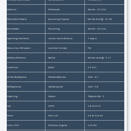
Aldosivi
Patronato
Korner : 3.5 Üst
Rheindorf Altach
Avusturya Viyana
Gol Dk Aralığı : 31-45
Amstetten
Pasching
Korner : 4.5 Üst
Sporting Charleroi
Union Saint-Gilloise
1 veya 2
Mouscron-Péruwelz
Lommel United
İY0
Atlético Mineiro
Bahia
Korner Aralığı : 9-11
Londrina
Goiás
2.5 Üst
Ceské Budejovice
Mladá Boleslav
Skor : 4:1
Midtjylland
SønderjyskE
Skor : 5:0
Hjørring
Hobro
Toplam Gol : 5
SJK
HIFK
X & Üst 2.5
Niort
Paris FC
X/2 & Üst 4.5
Istra 1961
Dinamo Zagreb
2.25 Alt