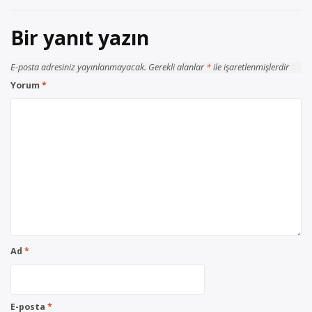
gezinmesi
Bir yanıt yazın
E-posta adresiniz yayınlanmayacak.
Gerekli alanlar
*
ile işaretlenmişlerdir
Yorum
*
Ad
*
E-posta
*