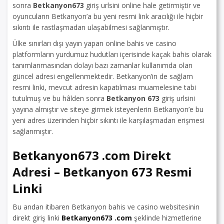
sonra
Betkanyon673
giriş urlsini online hale getirmiştir ve
oyuncuların Betkanyon’a bu yeni resmi link aracılığı ile hiçbir
sıkıntı ile rastlaşmadan ulaşabilmesi sağlanmıştır.
Ülke sınırları dışı yayın yapan online bahis ve casino
platformların yurdumuz hudutları içerisinde kaçak bahis olarak
tanımlanmasından dolayı bazı zamanlar kullanımda olan
güncel adresi engellenmektedir. Betkanyon’in de sağlam
resmi linki, mevcut adresin kapatılması muamelesine tabi
tutulmuş ve bu hâlden sonra
Betkanyon 673
giriş urlsini
yayına almıştır ve siteye girmek isteyenlerin Betkanyon’e bu
yeni adres üzerinden hiçbir sıkıntı ile karşılaşmadan erişmesi
sağlanmıştır.
Betkanyon673 .com Direkt
Adresi – Betkanyon 673 Resmi
Linki
Bu andan itibaren Betkanyon bahis ve casino websitesinin
direkt giriş linki
Betkanyon673 .com
şeklinde hizmetlerine