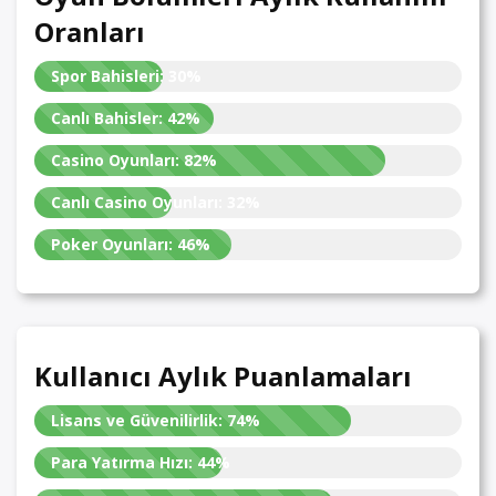
Oranları
Spor Bahisleri:
30%
Canlı Bahisler:
42%
Casino Oyunları:
82%
Canlı Casino Oyunları:
32%
Poker Oyunları:
46%
Kullanıcı Aylık Puanlamaları
Lisans ve Güvenilirlik:
74%
Para Yatırma Hızı:
44%