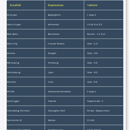
Evsahibi
Deplasman
Tahmin
Rizespor
Başakşehir
1 veya 2
Denizlispor
Altınordu
1/X & Üst 3.5
Real Betis
Barcelona
Korner : 1.5 Üst
Man City
Crystal Palace
Skor : 2:4
Verona
Empoli
Skor : 4:4
RB Leipzig
Freiburg
Skor : 5:0
Strasbourg
Lyon
Skor : 4:3
Khimki
Ural
Skor : 0:0
KFUM
Hamarkameratene
X veya 2
Groningen
Twente
Toplam Gol : 5
Shandong Taishan
Shanghai Port
İlk Gol : Deplasman
Nashville SC
Dallas
3.5 Alt
Fortuna Düsseldorf
Sandhausen
1/2 & Alt 3.5