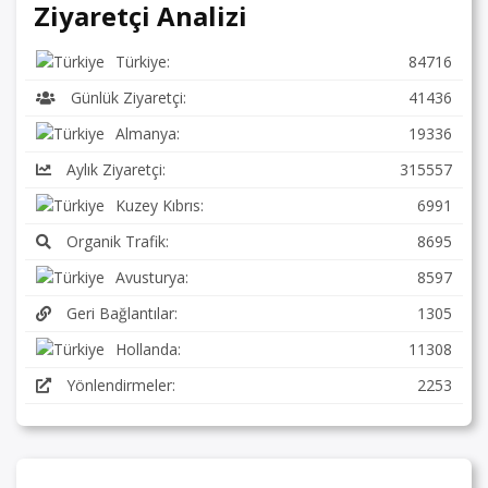
Ziyaretçi Analizi
Türkiye:
84716
Günlük Ziyaretçi:
41436
Almanya:
19336
Aylık Ziyaretçi:
315557
Kuzey Kıbrıs:
6991
Organik Trafik:
8695
Avusturya:
8597
Geri Bağlantılar:
1305
Hollanda:
11308
Yönlendirmeler:
2253