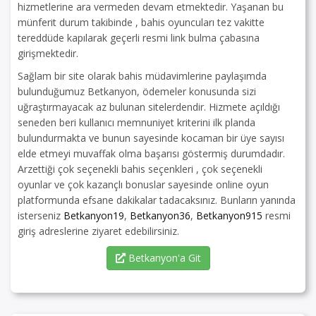
hizmetlerine ara vermeden devam etmektedir. Yaşanan bu
münferit durum takibinde , bahis oyuncuları tez vakitte
tereddüde kapılarak geçerli resmi link bulma çabasına
girişmektedir.
Sağlam bir site olarak bahis müdavimlerine paylaşımda
bulunduğumuz Betkanyon, ödemeler konusunda sizi
uğraştırmayacak az bulunan sitelerdendir. Hizmete açıldığı
seneden beri kullanıcı memnuniyet kriterini ilk planda
bulundurmakta ve bunun sayesinde kocaman bir üye sayısı
elde etmeyi muvaffak olma başarısı göstermiş durumdadır.
Arzettiği çok seçenekli bahis seçenkleri , çok seçenekli
oyunlar ve çok kazançlı bonuslar sayesinde online oyun
platformunda efsane dakikalar tadacaksınız. Bunların yanında
isterseniz
Betkanyon19
,
Betkanyon36
,
Betkanyon915
resmi
giriş adreslerine ziyaret edebilirsiniz.
Betkanyon'a Git