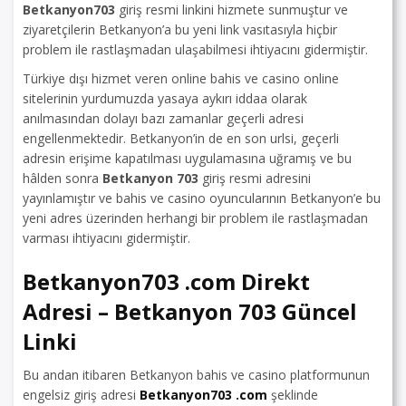
Betkanyon703
giriş resmi linkini hizmete sunmuştur ve
ziyaretçilerin Betkanyon’a bu yeni link vasıtasıyla hiçbir
problem ile rastlaşmadan ulaşabilmesi ihtiyacını gidermiştir.
Türkiye dışı hizmet veren online bahis ve casino online
sitelerinin yurdumuzda yasaya aykırı iddaa olarak
anılmasından dolayı bazı zamanlar geçerli adresi
engellenmektedir. Betkanyon’in de en son urlsi, geçerli
adresin erişime kapatılması uygulamasına uğramış ve bu
hâlden sonra
Betkanyon 703
giriş resmi adresini
yayınlamıştır ve bahis ve casino oyuncularının Betkanyon’e bu
yeni adres üzerinden herhangi bir problem ile rastlaşmadan
varması ihtiyacını gidermiştir.
Betkanyon703 .com Direkt
Adresi – Betkanyon 703 Güncel
Linki
Bu andan itibaren Betkanyon bahis ve casino platformunun
engelsiz giriş adresi
Betkanyon703 .com
şeklinde