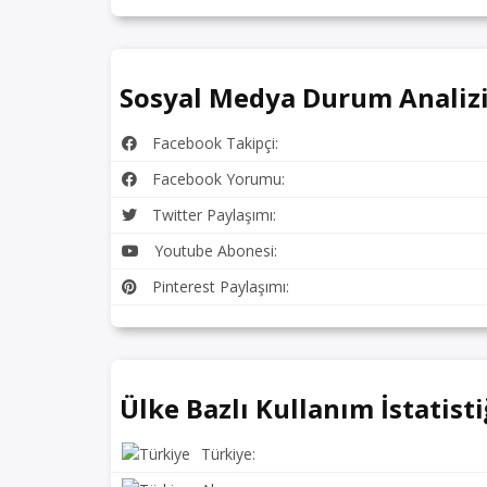
Sosyal Medya Durum Analiz
Facebook Takipçi:
Facebook Yorumu:
Twitter Paylaşımı:
Youtube Abonesi:
Pinterest Paylaşımı:
Ülke Bazlı Kullanım İstatisti
Türkiye: