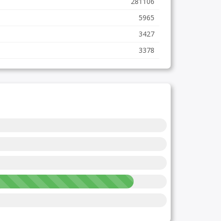
281106
5965
3427
3378