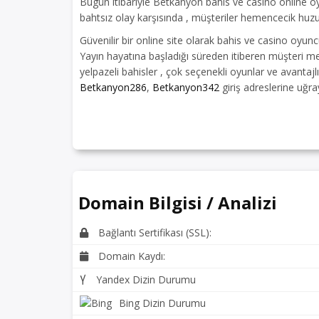
Bugün itibariyle Betkanyon bahis ve casino online oy
bahtsız olay karşısında , müşteriler hemencecik huzu
Güvenilir bir online site olarak bahis ve casino oyun
Yayın hayatına başladığı süreden itiberen müşteri mem
yelpazeli bahisler , çok seçenekli oyunlar ve avant
Betkanyon286
,
Betkanyon342
giriş adreslerine uğray
Domain Bilgisi / Analizi
Bağlantı Sertifikası (SSL):
Domain Kaydı:
Yandex Dizin Durumu
Bing Dizin Durumu