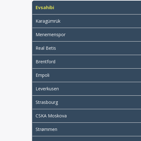
Evsahibi
Karagümrük
Menemenspor
Real Betis
Brentford
Empoli
Leverkusen
Strasbourg
CSKA Moskova
Strømmen