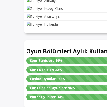
Almanya:
Kuzey Kıbrıs:
Avusturya:
Hollanda:
Oyun Bölümleri Aylık Kulla
Spor Bahisleri:
49%
Canlı Bahisler:
32%
Casino Oyunları:
53%
Canlı Casino Oyunları:
94%
Poker Oyunları:
34%