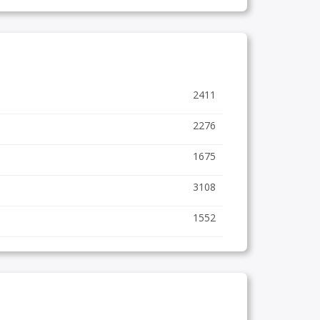
2411
2276
1675
3108
1552