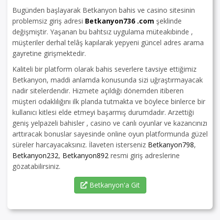
Bugünden başlayarak Betkanyon bahis ve casino sitesinin
problemsiz giriş adresi
Betkanyon736 .com
şeklinde
değişmiştir. Yaşanan bu bahtsız uygulama müteakıbinde ,
müşteriler derhal telâş kapılarak yepyeni güncel adres arama
gayretine girişmektedir.
Kaliteli bir platform olarak bahis severlere tavsiye ettiğimiz
Betkanyon, maddi anlamda konusunda sizi uğraştırmayacak
nadir sitelerdendir. Hizmete açıldığı dönemden itiberen
müşteri odaklılığını ilk planda tutmakta ve böylece binlerce bir
kullanıcı kitlesi elde etmeyi başarmış durumdadır. Arzettiği
geniş yelpazeli bahisler , casino ve canlı oyunlar ve kazancınızı
arttıracak bonuslar sayesinde online oyun platformunda güzel
süreler harcayacaksınız. İlaveten isterseniz
Betkanyon798
,
Betkanyon232
,
Betkanyon892
resmi giriş adreslerine
gözatabilirsiniz.
Betkanyon'a Git