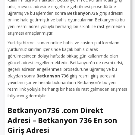
urlsi, mevcut adresine engellme getirilmesi prosedürüne
uğramış ve bu işlemden sonra
Betkanyon736
giriş adresini
online hale getirmiştir ve bahis oyuncularının Betkanyon’a bu
yeni resmi adres yoluyla herhangi bir sıkıntı ile rast gelmeden
erişmesi amaçlanmıştır.
Yurtdışı hizmet sunan online bahis ve casino platformların
yurdumuz sınırları içerisinde kaçak bahis olarak
görülmesinden dolayı haftada birkaç gün kullanımda olan
güncel adresi engellenmektedir. Betkanyon’in de resmi urlsi,
geçerli adresin engellenmesi prosedürüne uğramış ve bu
olaydan sonra
Betkanyon 736
giriş resmi giriş adresini
yayınlamıştır ve hesabı bulunanların Betkanyon’e bu yeni
resmi link yoluyla herhangi bir hata ile rast gelmeden erişmesi
ihtiyacını gidermiştir.
Betkanyon736 .com Direkt
Adresi – Betkanyon 736 En son
Giriş Adresi