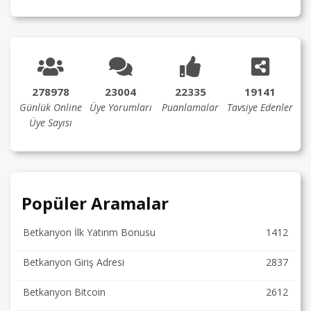
278978
23004
22335
19141
Günlük Online
Üye Yorumları
Puanlamalar
Tavsiye Edenler
Üye Sayısı
Popüler Aramalar
Betkanyon İlk Yatırım Bonusu
1412
Betkanyon Giriş Adresi
2837
Betkanyon Bitcoin
2612