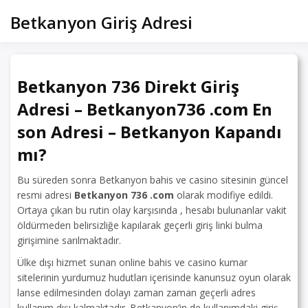
Skip
Betkanyon Giriş Adresi
to
content
Betkanyon 736 Direkt Giriş
Adresi – Betkanyon736 .com En
son Adresi – Betkanyon Kapandı
mı?
Bu süreden sonra Betkanyon bahis ve casino sitesinin güncel
resmi adresi
Betkanyon 736 .com
olarak modifiye edildi.
Ortaya çıkan bu rutin olay karşısında , hesabı bulunanlar vakit
öldürmeden belirsizliğe kapılarak geçerli giriş linki bulma
girişimine sarılmaktadır.
Ülke dışı hizmet sunan online bahis ve casino kumar
sitelerinin yurdumuz hudutları içerisinde kanunsuz oyun olarak
lanse edilmesinden dolayı zaman zaman geçerli adres
kullanım dışı kalmaktadır. Betkanyon’in de kullanımdaki giriş