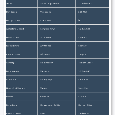
Gorica
Slaven Koprivnica
1/2 & Üst 4.5
Den Bosch
Volendam
3.75 Üst
Derby County
Luton Town
İY0
Waterford United
Longford Town
1/2 & Alt 2.5
Ross County
St. Mirren
2 & Alt 2.5
Raith Rovers
Ayr United
Skor : 3:1
Fuenlabrada
Mİrandés
1 veya X
Varberg
Hammarby
Toplam Gol : 7
Landskrona
Värnamo
1/X & Alt 4.5
St. Gallen
Young Boys
X & Alt 2.5
Neuchâtel Xamax
Vaduz
Skor : 2:4
Monza
Cosenza
4.25 Alt
Portadown
Dungannon Swifts
Korner : 2.5 Alt
Pumas UNAM
León
1 & Üst 2.5