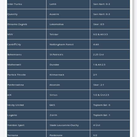
Inter Turku
Lahti
Sarı Kart : 0-3
Quevilly
Auxerre
Sarı Kart : 0-3
Dinamo Zagreb
Lokomotiva
Skor : 0:5
MVV
Telstar
X/2 & Alt 3.5
Cardiff City
Nottingham Forest
4 Alt
Bohemians
St Patrick’s
2.25 Üst
Motherwell
Dundee
1 & Alt 2.5
Partick Thistle
Kilmarnock
2/1
Ponferradina
Alcorcón
Skor : 2:1
AIK
Sirius
1/2 & Üst 2.5
Väsby United
GAIS
Toplam Gol : 6
Lugano
Zürih
Toplam Gol : 1
Yverdon Sport
Stade Lausanne-Ouchy
4 Üst
Ternana
Pordenone
X/2