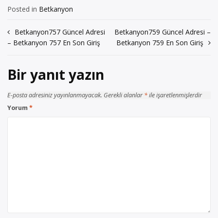
Posted in
Betkanyon
Yazı
Betkanyon757 Güncel Adresi
Betkanyon759 Güncel Adresi –
– Betkanyon 757 En Son Giriş
Betkanyon 759 En Son Giriş
gezinmesi
Bir yanıt yazın
E-posta adresiniz yayınlanmayacak.
Gerekli alanlar
*
ile işaretlenmişlerdir
Yorum
*