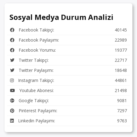
Sosyal Medya Durum Analizi
Facebook Takipçi:
40145
Facebook Paylaşımı:
22989
Facebook Yorumu:
19377
Twitter Takipçi:
22717
Twitter Paylaşımı:
18648
Instagram Takipçi:
44861
Youtube Abonesi:
21498
Google Takipçi:
9081
Pinterest Paylaşımı:
7297
Linkedin Paylaşımı:
9763