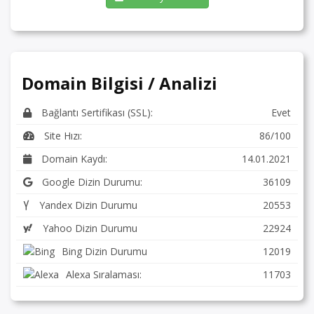
Domain Bilgisi / Analizi
Bağlantı Sertifikası (SSL):
Evet
Site Hızı:
86/100
Domain Kaydı:
14.01.2021
Google Dizin Durumu:
36109
Yandex Dizin Durumu
20553
Yahoo Dizin Durumu
22924
Bing Dizin Durumu
12019
Alexa Sıralaması:
11703