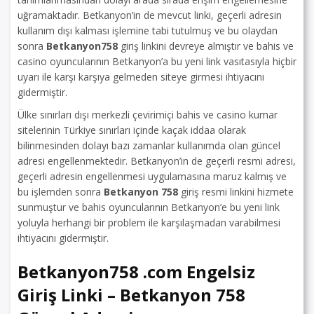
uğramaktadır. Betkanyon’in de mevcut linki, geçerli adresin
kullanım dışı kalması işlemine tabi tutulmuş ve bu olaydan
sonra
Betkanyon758
giriş linkini devreye almıştır ve bahis ve
casino oyuncularının Betkanyon’a bu yeni link vasıtasıyla hiçbir
uyarı ile karşı karşıya gelmeden siteye girmesi ihtiyacını
gidermiştir.
Ülke sınırları dışı merkezli çevirimiçi bahis ve casino kumar
sitelerinin Türkiye sınırları içinde kaçak iddaa olarak
bilinmesinden dolayı bazı zamanlar kullanımda olan güncel
adresi engellenmektedir. Betkanyon’in de geçerli resmi adresi,
geçerli adresin engellenmesi uygulamasına maruz kalmış ve
bu işlemden sonra
Betkanyon 758
giriş resmi linkini hizmete
sunmuştur ve bahis oyuncularının Betkanyon’e bu yeni link
yoluyla herhangi bir problem ile karşılaşmadan varabilmesi
ihtiyacını gidermiştir.
Betkanyon758 .com Engelsiz
Giriş Linki – Betkanyon 758