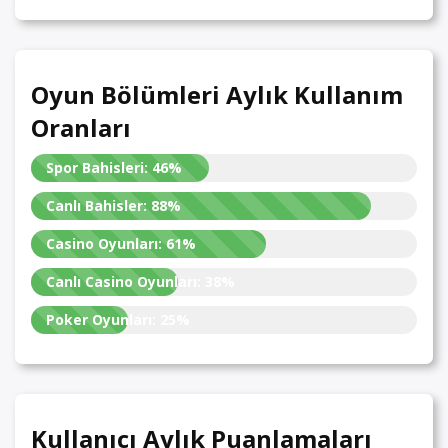
Oyun Bölümleri Aylık Kullanım
Oranları
Spor Bahisleri:
46%
Canlı Bahisler:
88%
Casino Oyunları:
61%
Canlı Casino Oyunları:
38%
Poker Oyunları:
25%
Kullanıcı Aylık Puanlamaları