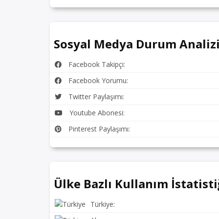
Sosyal Medya Durum Analiz
Facebook Takipçi:
Facebook Yorumu:
Twitter Paylaşımı:
Youtube Abonesi:
Pinterest Paylaşımı:
Ülke Bazlı Kullanım İstatisti
Türkiye: