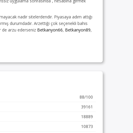
anssız uygulama sonrasında , hesabına girmek
mayacak nadir sitelerdendir. Piyasaya adım attığı
armış durumdadır. Arzettiği çok seçenekli bahis
Bir de arzu ederseniz
Betkanyon66
,
Betkanyon89
,
88/100
39161
18889
10873