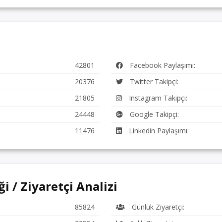
i
42801
Facebook Paylaşımı:
20376
Twitter Takipçi:
21805
Instagram Takipçi:
24448
Google Takipçi:
11476
Linkedin Paylaşımı:
ği / Ziyaretçi Analizi
85824
Günlük Ziyaretçi: