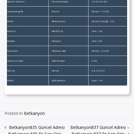
Górnik Zabrze
Wisla Kraków
1/X & Üst 4.5
Sarpsborg 08
Brann
Korner : 1.5 Alt
Porto
Belenenses
Korner Aralığı : 12+
Porto II
Benfica-B
Skor : 3:0
Buftea
Mioveni
Skor : 0:0
Partizan
Metalac GM
Korner : 2.5 Alt
Samsunspor
Adanaspor
2 Alt
Desna
Minai
2 & Üst 2.5
PAOK
AEK Athens
Skor : 1:4
Posted in
Betkanyon
Yazı
Betkanyon835 Güncel Adresi
Betkanyon837 Güncel Adresi –
– Betkanyon 835 En Son Giriş
Betkanyon 837 En Son Giriş