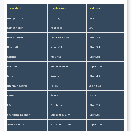
Evsahibi
Deplasman
Tahmin
Karagümrük
Beşiktaş
MS0
Samsunspor
Adanaspor
X/2
Real Sociedad
Deportivo Alaves
Skor : 3:0
Newcastle
Aston Villa
Skor : 3:4
Salerno
Atalanta
Skor : 2:4
Mainz 05
Greuther Fürth
Toplam Gol : 1
Lens
Angers
Skor : 4:3
Nizhny Novgorod
Rostov
2 & Alt 2.5
KFUM
Åsane
3.25 Alt
PSV
Cambuur
Skor : 2:3
Shandong Taishan
Guangzhou City
Skor : 2:5
Seattle Sounders
Portland Timbers
Toplam Gol : 7