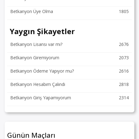
Betkanyon Üye Olma
1805
Yaygın Şikayetler
Betkanyon Lisansı var mı?
2676
Betkanyon Giremiyorum
2073
Betkanyon Ödeme Yapıyor mu?
2616
Betkanyon Hesabım Çalındı
2818
Betkanyon Giriş Yapamıyorum
2314
Günün Maçları