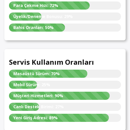
Para Çekme Hızı:
72%
Üyelik/Deneme Bonusu:
29%
Bahis Oranları:
50%
Servis Kullanım Oranları
Masaüstü Sürüm:
70%
Mobil Sürüm:
25%
Müşteri Hizmetleri:
90%
Canlı Destek Birimi:
27%
Yeni Giriş Adresi:
89%