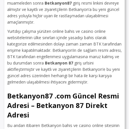
muameleden sonra
Betkanyon87
giriş resmi linkini devreye
almıştır ve kayıtlı ve ziyaretçilerin Betkanyon’a bu yeni güncel
adres yoluyla hiçbir uyarı ile rastlaşmadan ulaşabilmesi
amaçlanmıştır.
Yurtdışı çalışma yürüten online bahis ve casino online
websitelerinin ülke sınırları içinde yasadışı bahis olarak
kategorize edilmesinden dolayı zaman zaman BTK tarafından
erişime kapatılmaktadır. Betkanyon’in de sağlam resmi adresi,
BTK tarafından engellenmesi uygulamasına maruz kalmış ve
bu durumdan sonra
Betkanyon 87
giriş urlsini
aktifleştirmiştir ve kayıtlı ve ziyaretçilerin Betkanyon’e bu yeni
güncel adres üzerinden herhangi bir hata ile karşı karşıya
gelmeden ulaşabilmesi ihtiyacını gidermiştir.
Betkanyon87 .com Güncel Resmi
Adresi – Betkanyon 87 Direkt
Adresi
Bu andan itibaren Betkanyon bahis ve casino online sitesinin