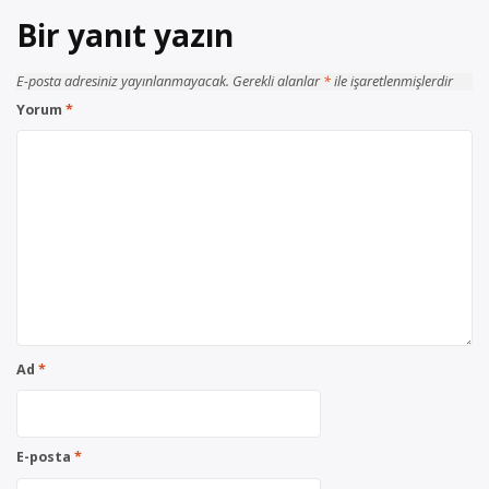
Bir yanıt yazın
E-posta adresiniz yayınlanmayacak.
Gerekli alanlar
*
ile işaretlenmişlerdir
Yorum
*
Ad
*
E-posta
*