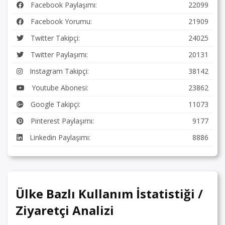
Facebook Paylaşımı:
22099
Facebook Yorumu:
21909
Twitter Takipçi:
24025
Twitter Paylaşımı:
20131
Instagram Takipçi:
38142
Youtube Abonesi:
23862
Google Takipçi:
11073
Pinterest Paylaşımı:
9177
Linkedin Paylaşımı:
8886
Ülke Bazlı Kullanım İstatistiği /
Ziyaretçi Analizi