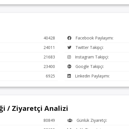
i
40428
Facebook Paylaşımı:
24011
Twitter Takipçi:
21683
Instagram Takipçi:
23400
Google Takipçi:
6925
Linkedin Paylaşımı:
ği / Ziyaretçi Analizi
80849
Günlük Ziyaretçi: