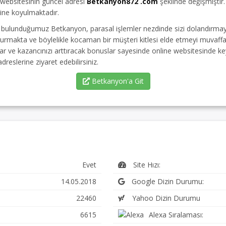
websitesinin güncel adresi
Betkanyon872 .com
şeklinde değişmiştir
tine koyulmaktadır.
a bulunduğumuz Betkanyon, parasal işlemler nezdinde sizi dolandırmay
durmakta ve böylelikle kocaman bir müşteri kitlesi elde etmeyi muvaff
ar ve kazancınızı arttıracak bonuslar sayesinde online websitesinde key
adreslerine ziyaret edebilirsiniz.
Betkanyon'a Git
Evet
Site Hızı:
14.05.2018
Google Dizin Durumu:
22460
Yahoo Dizin Durumu
6615
Alexa Sıralaması: