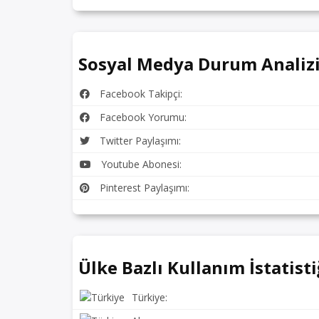
Sosyal Medya Durum Analiz
Facebook Takipçi:
Facebook Yorumu:
Twitter Paylaşımı:
Youtube Abonesi:
Pinterest Paylaşımı:
Ülke Bazlı Kullanım İstatisti
Türkiye: