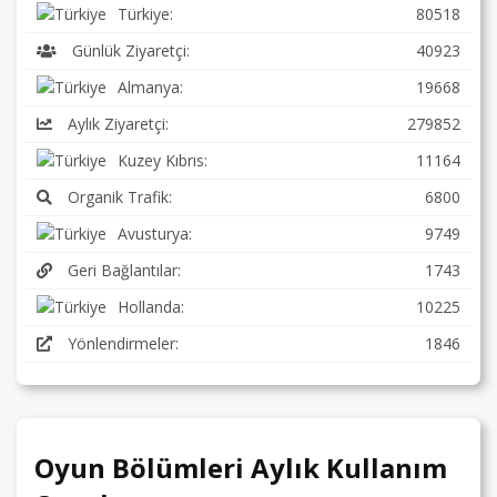
Türkiye:
80518
Günlük Ziyaretçi:
40923
Almanya:
19668
Aylık Ziyaretçi:
279852
Kuzey Kıbrıs:
11164
Organik Trafik:
6800
Avusturya:
9749
Geri Bağlantılar:
1743
Hollanda:
10225
Yönlendirmeler:
1846
Oyun Bölümleri Aylık Kullanım