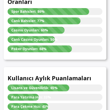
Oranları
Spor Bahisleri:
86%
Canlı Bahisler:
77%
Casino Oyunları:
60%
Canlı Casino Oyunları:
50%
Poker Oyunları:
68%
Kullanıcı Aylık Puanlamaları
Lisans ve Güvenilirlik:
65%
Para Yatırma Hızı:
33%
Para Çekme Hızı:
43%