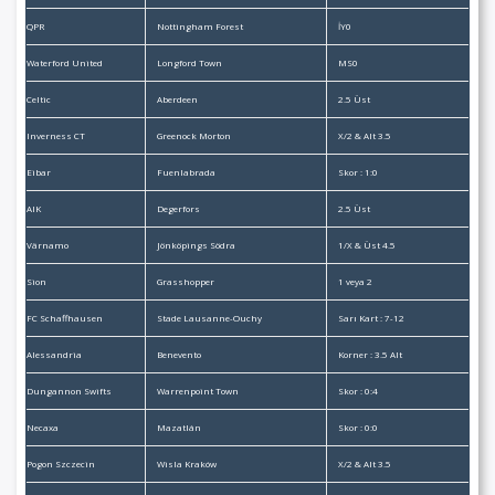
QPR
Nottingham Forest
İY0
Waterford United
Longford Town
MS0
Celtic
Aberdeen
2.5 Üst
Inverness CT
Greenock Morton
X/2 & Alt 3.5
Eibar
Fuenlabrada
Skor : 1:0
AIK
Degerfors
2.5 Üst
Värnamo
Jönköpings Södra
1/X & Üst 4.5
Sion
Grasshopper
1 veya 2
FC Schaffhausen
Stade Lausanne-Ouchy
Sarı Kart : 7-12
Alessandria
Benevento
Korner : 3.5 Alt
Dungannon Swifts
Warrenpoint Town
Skor : 0:4
Necaxa
Mazatlán
Skor : 0:0
Pogon Szczecin
Wisla Kraków
X/2 & Alt 3.5