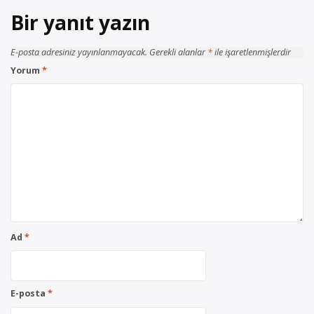
Bir yanıt yazın
E-posta adresiniz yayınlanmayacak.
Gerekli alanlar
*
ile işaretlenmişlerdir
Yorum
*
Ad
*
E-posta
*