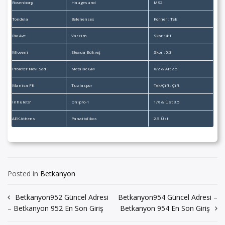
Rosenborg
Haugesund
MS2
Tondela
Belenenses
Korner : Tek
Rio Ave
Varzim
Skor : 4:1
Mioveni
Steaua Bükreş
Skor : 0:3
Proleter Novi Sad
Metalac GM
X/2 & Alt 2.5
Manisa FK
Tuzlaspor
Tek/Çift : Çift
Inhulets’
Dnipro-1
1/X & Üst 3.5
AEK Athens
Panaitolikos
2.5 Üst
Posted in
Betkanyon
Yazı
Betkanyon952 Güncel Adresi
Betkanyon954 Güncel Adresi –
– Betkanyon 952 En Son Giriş
Betkanyon 954 En Son Giriş
gezinmesi