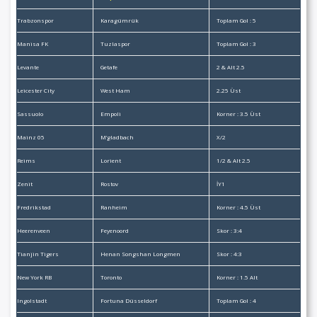
Trabzonspor
Karagümrük
Toplam Gol : 5
Manisa FK
Tuzlaspor
Toplam Gol : 3
Levante
Getafe
2 & Alt 2.5
Leicester City
West Ham
2.25 Üst
Sassuolo
Empoli
Korner : 3.5 Üst
Mainz 05
M’gladbach
X/2
Reims
Lorient
1/2 & Alt 2.5
Zenit
Rostov
İY1
Fredrikstad
Ranheim
Korner : 4.5 Üst
Heerenveen
Feyenoord
Skor : 3:4
Tianjin Tigers
Henan Songshan Longmen
Skor : 4:3
New York RB
Toronto
Korner : 1.5 Alt
Ingolstadt
Fortuna Düsseldorf
Toplam Gol : 4