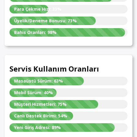
Para Çekme Hızı:
33%
Üyelik/Deneme Bonusu:
73%
Bahis Oranları:
98%
Servis Kullanım Oranları
Masaüstü Sürüm:
63%
Mobil Sürüm:
40%
Müşteri Hizmetleri:
75%
Canlı Destek Birimi:
54%
Yeni Giriş Adresi:
89%