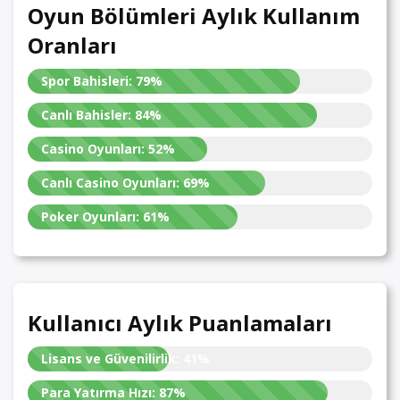
Oyun Bölümleri Aylık Kullanım
Oranları
Spor Bahisleri:
79%
Canlı Bahisler:
84%
Casino Oyunları:
52%
Canlı Casino Oyunları:
69%
Poker Oyunları:
61%
Kullanıcı Aylık Puanlamaları
Lisans ve Güvenilirlik:
41%
Para Yatırma Hızı:
87%