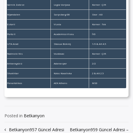
Górnik Zabrze
Legia Varşova
Korner : Çift
Mjøndalen
Sarpsborg 08
Skor : 4:0
Estoril
Vizela
Korner : Tek
Porto II
Academico Viseu
İY0
UTA Arad
Steaua Bükreş
1/X & Alt 4.5
Radnicki Nis
Vozdovac
Korner : Çift
Ankaragücü
Adanaspor
2/2
Shakhtar
Kolos Kovalivka
2 & Alt 2.5
Panaitolikos
AEK Athens
MS0
Posted in
Betkanyon
Yazı
Betkanyon957 Güncel Adresi
Betkanyon959 Güncel Adresi –