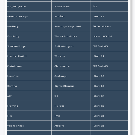
Erzgebirge Aue
Holstein Kiel
İY2
Newell’s Old Boys
Banfield
Skor : 3:2
Hartberg
Avusturya Klagenfurt
İlk Gol : Gol Yok
Pasching
Wacker Innsbruck
Korner : 0.5 Üst
Standard Liège
Zulte-Waregem
X/2 & Alt 4.5
Lommel United
Westerlo
Skor : 3:1
Corinthians
Chapecoense
X/2 & Alt 4.5
Londrina
Confiança
Skor : 3:5
Karviná
Sigma Olomouc
Skor : 1:2
AGF
OB
Skor : 5:4
Hjørring
HB Køge
Skor : 5:0
HJK
Ilves
Skor : 2:5
Valenciennes
Auxerre
Skor : 2:5