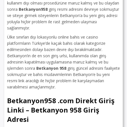
kullanım dışı olması prosedürüne maruz kalmış ve bu olaydan
sonra
Betkanyon958
giriş resmi adresini devreye sokmuştur
ve siteye girmek isteyenlerin Betkanyon’a bu yeni giriş adresi
yoluyla hiçbir problem ile rast gelmeden ulaşması
sağlanmıştır.
Ülke sınırları dışı lokasyonlu online bahis ve casino
platformların Türkiye’de kaçak bahis olarak kategorize
edilmesinden dolayı bazen devre dışı bırakılmaktadır.
Betkanyon’in de en son giriş urlsi, kullanımda olan giriş
adresinin kapatılması uygulamasına maruz kalmış ve bu
işlemden sonra
Betkanyon 958
giriş güncel adresini faaliyete
sokmuştur ve bahis müdavimlerinin Betkanyon’e bu yeni
resmi link aracılığı ile hiçbir problem ile karşılaşmadan
varabilmesi amaçlanmıştır.
Betkanyon958 .com Direkt Giriş
Linki – Betkanyon 958 Giriş
Adresi