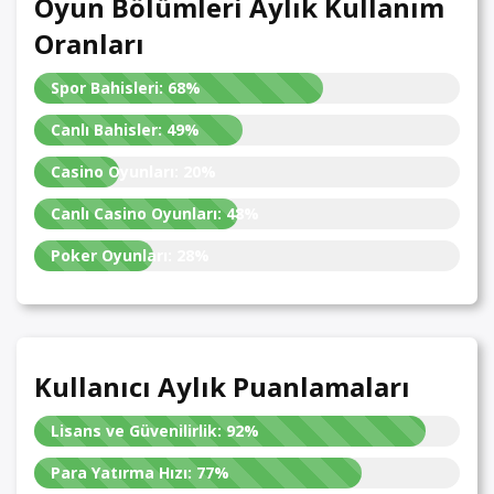
Oyun Bölümleri Aylık Kullanım
Oranları
Spor Bahisleri:
68%
Canlı Bahisler:
49%
Casino Oyunları:
20%
Canlı Casino Oyunları:
48%
Poker Oyunları:
28%
Kullanıcı Aylık Puanlamaları
Lisans ve Güvenilirlik:
92%
Para Yatırma Hızı:
77%