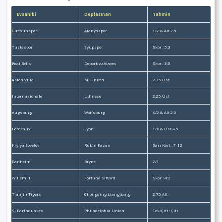
Evsahibi
Deplasman
Tahmin
Giresunspor
Alanyaspor
1/2 & Alt 2.5
Tuzlaspor
Eyüpspor
Skor : 5:3
Real Betis
Deportivo Alaves
Skor : 3:0
Aston Villa
M. United
2.75 Üst
Internazionale
Udinese
2.25 Üst
Augsburg
Wolfsburg
X/2 & Alt 2.5
Bordeaux
Lyon
1/X & Üst 4.5
Krylya Sovetov
Rubin Kazan
Sarı Kart : 7-12
Ranheim
Bryne
2/1
Willem II
Fortuna Sittard
Skor : 4:2
Tianjin Tigers
Chongqing Liangjiang
2.75 Alt
SJ Earthquakes
Philadelphia Union
Tek/Çift : Çift