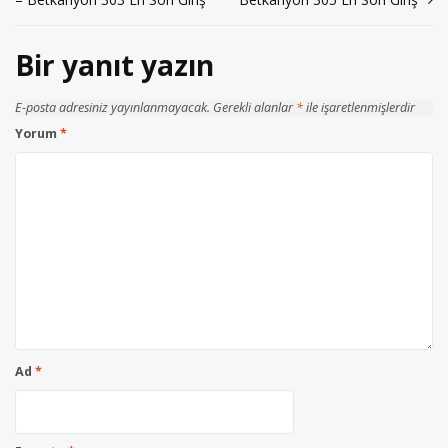
gezinmesi
Bir yanıt yazın
E-posta adresiniz yayınlanmayacak.
Gerekli alanlar
*
ile işaretlenmişlerdir
Yorum
*
Ad
*