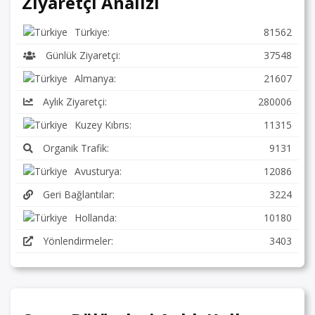
Ziyaretçi Analizi
Türkiye:
81562
Günlük Ziyaretçi:
37548
Almanya:
21607
Aylık Ziyaretçi:
280006
Kuzey Kıbrıs:
11315
Organik Trafik:
9131
Avusturya:
12086
Geri Bağlantılar:
3224
Hollanda:
10180
Yönlendirmeler:
3403