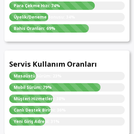
Para Çekme Hızı:
74%
Üyelik/Deneme Bonusu:
34%
Bahis Oranları:
69%
Servis Kullanım Oranları
Masaüstü Sürüm:
23%
Mobil Sürüm:
79%
Müşteri Hizmetleri:
38%
Canlı Destek Birimi:
36%
Yeni Giriş Adresi:
31%