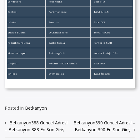
Sandefjord
Rosenborg
Skor : 1:3
Benfica
Portimonense
1/2 & Alt 4.5
Leixões
Farense
Skor : 5:3
Steaua Bükreş
U Craiova 1948
Tek/Çift : Çift
Radnik Surdulica
Backa Topola
Korner : 0.5 Alt
Menemenspor
Ankaragücü
Korner Aralığı : 12+
Dnipro-1
Metalist 1925 Kharkiv
Skor : 0:5
Ionikos
Olympiakos
1/X & Üst 3.5
Posted in
Betkanyon
Yazı
Betkanyon388 Güncel Adresi
Betkanyon390 Güncel Adresi –
– Betkanyon 388 En Son Giriş
Betkanyon 390 En Son Giriş
gezinmesi