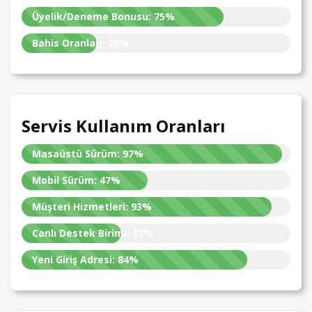
Üyelik/Deneme Bonusu:
75%
Bahis Oranları:
28%
Servis Kullanım Oranları
Masaüstü Sürüm:
97%
Mobil Sürüm:
47%
Müşteri Hizmetleri:
93%
Canlı Destek Birimi:
37%
Yeni Giriş Adresi:
84%