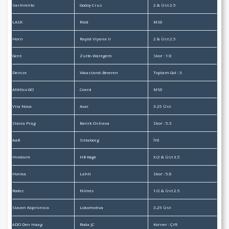
Sarmiento
Godoy Cruz
2 & Üst 2.5
LASK
Ried
MS0
Horn
Rapid Viyana II
2 & Üst 2.5
Gent
Zulte-Waregem
Skor : 1:0
Deinze
Waasland-Beveren
Toplam Gol : 3
Atlético GO
Ceará
MS0
Vila Nova
Avaí
3.25 Üst
Slavia Prag
Baník Ostrava
Skor : 5:3
AaB
Silkeborg
İY0
Hvidovre
HB Køge
X/2 & Üst 3.5
Honka
Lahti
Skor : 5:0
Rodez
Nîmes
1/2 & Üst 2.5
Slaven Koprivnica
Lokomotiva
3.25 Üst
ADO Den Haag
Roda JC
Korner : Çift