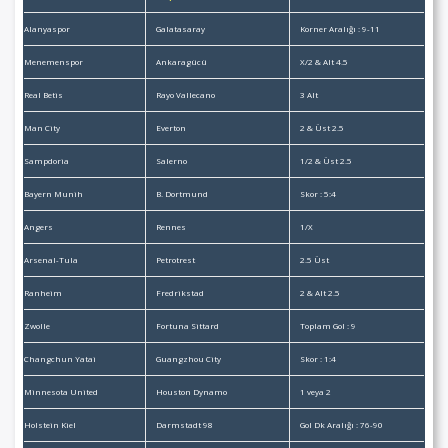
Alanyaspor
Galatasaray
Korner Aralığı : 9-11
Menemenspor
Ankaragücü
X/2 & Alt 4.5
Real Betis
Rayo Vallecano
3 Alt
Man City
Everton
2 & Üst 2.5
Sampdoria
Salerno
1/2 & Üst 2.5
Bayern Munih
B. Dortmund
Skor : 5:4
Angers
Rennes
1/X
Arsenal-Tula
Petrotrest
2.5 Üst
Ranheim
Fredrikstad
2 & Alt 2.5
Zwolle
Fortuna Sittard
Toplam Gol : 9
Changchun Yatai
Guangzhou City
Skor : 1:4
Minnesota United
Houston Dynamo
1 veya 2
Holstein Kiel
Darmstadt 98
Gol Dk Aralığı : 76-90