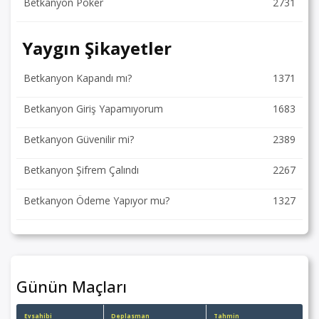
Betkanyon Poker
2731
Yaygın Şikayetler
Betkanyon Kapandı mı?
1371
Betkanyon Giriş Yapamıyorum
1683
Betkanyon Güvenilir mi?
2389
Betkanyon Şifrem Çalındı
2267
Betkanyon Ödeme Yapıyor mu?
1327
Günün Maçları
Evsahibi
Deplasman
Tahmin