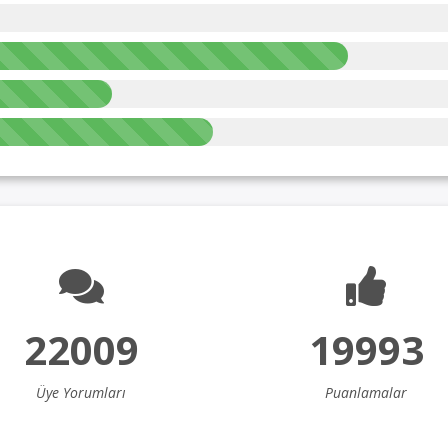
22009
19993
Üye Yorumları
Puanlamalar