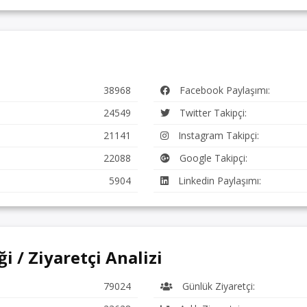
i
38968
Facebook Paylaşımı:
24549
Twitter Takipçi:
21141
Instagram Takipçi:
22088
Google Takipçi:
5904
Linkedin Paylaşımı:
ği / Ziyaretçi Analizi
79024
Günlük Ziyaretçi: