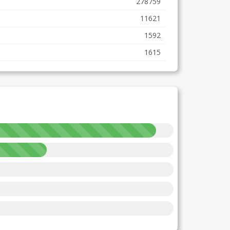
278759
11621
1592
1615