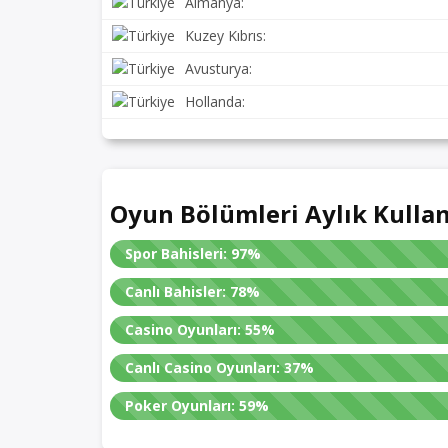
Almanya:
Kuzey Kıbrıs:
Avusturya:
Hollanda:
Oyun Bölümleri Aylık Kulla
Spor Bahisleri:
97%
Canlı Bahisler:
78%
Casino Oyunları:
55%
Canlı Casino Oyunları:
37%
Poker Oyunları:
59%