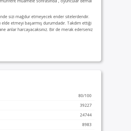
u münferit muamele sonrasında , oyuncular derhal
inde sizi mağdur etmeyecek ender sitelerdendir.
ısı elde etmeyi başarmış durumdadır. Takdim ettiği
ane anlar harcayacaksınız. Bir de merak ederseniz
80/100
39227
24744
8983