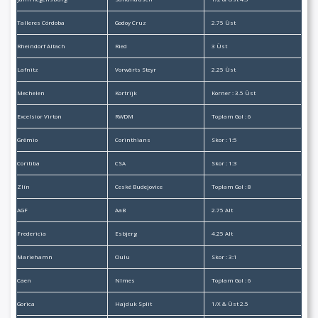
Talleres Córdoba
Godoy Cruz
2.75 Üst
Rheindorf Altach
Ried
3 Üst
Lafnitz
Vorwärts Steyr
2.25 Üst
Mechelen
Kortrijk
Korner : 3.5 Üst
Excelsior Virton
RWDM
Toplam Gol : 6
Grêmio
Corinthians
Skor : 1:5
Coritiba
CSA
Skor : 1:3
Zlín
Ceské Budejovice
Toplam Gol : 8
AGF
AaB
2.75 Alt
Fredericia
Esbjerg
4.25 Alt
Mariehamn
Oulu
Skor : 3:1
Caen
Nîmes
Toplam Gol : 6
Gorica
Hajduk Split
1/X & Üst 2.5