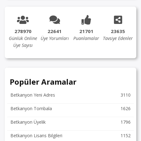
278970
22641
21701
23635
Günlük Online
Üye Yorumları
Puanlamalar
Tavsiye Edenler
Üye Sayısı
Popüler Aramalar
Betkanyon Yeni Adres
3110
Betkanyon Tombala
1626
Betkanyon Üyelik
1796
Betkanyon Lisans Bilgileri
1152