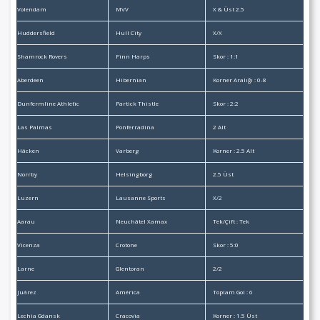
Volendam
MVV
X & Üst 2.5
Huddersfield
Hull City
X/X
Shamrock Rovers
Finn Harps
Skor : 1:1
Aberdeen
Hibernian
Korner Aralığı : 0-8
Dunfermline Athletic
Partick Thistle
Skor : 2:2
Las Palmas
Ponferradina
2 Alt
Häcken
Varberg
Korner : 2.5 Alt
Norrby
Helsingborg
2.5 Üst
Luzern
Lausanne Sports
X/2
Aarau
Neuchâtel Xamax
Tek/Çift : Tek
Vicenza
Crotone
Skor : 5:0
Larne
Glentoran
2/2
Juárez
América
Toplam Gol : 6
Lechia Gdansk
Cracovia
Korner : 1.5 Üst