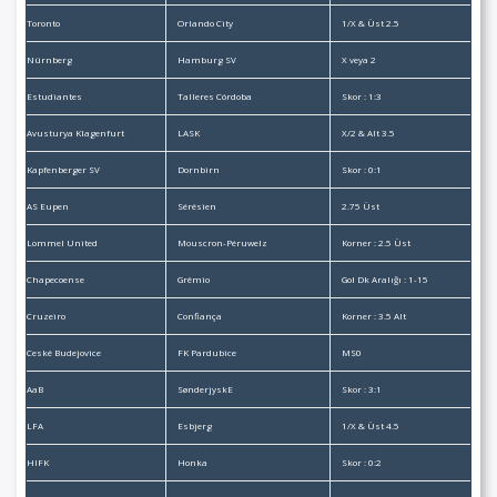
Toronto
Orlando City
1/X & Üst 2.5
Nürnberg
Hamburg SV
X veya 2
Estudiantes
Talleres Córdoba
Skor : 1:3
Avusturya Klagenfurt
LASK
X/2 & Alt 3.5
Kapfenberger SV
Dornbirn
Skor : 0:1
AS Eupen
Sérésien
2.75 Üst
Lommel United
Mouscron-Péruwelz
Korner : 2.5 Üst
Chapecoense
Grêmio
Gol Dk Aralığı : 1-15
Cruzeiro
Confiança
Korner : 3.5 Alt
Ceské Budejovice
FK Pardubice
MS0
AaB
SønderjyskE
Skor : 3:1
LFA
Esbjerg
1/X & Üst 4.5
HIFK
Honka
Skor : 0:2