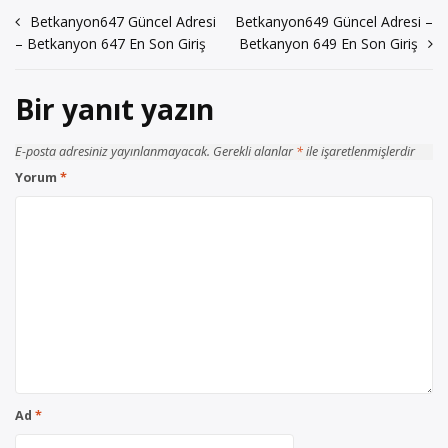
Yazı
Betkanyon647 Güncel Adresi
Betkanyon649 Güncel Adresi –
– Betkanyon 647 En Son Giriş
Betkanyon 649 En Son Giriş
gezinmesi
Bir yanıt yazın
E-posta adresiniz yayınlanmayacak.
Gerekli alanlar
*
ile işaretlenmişlerdir
Yorum
*
Ad
*