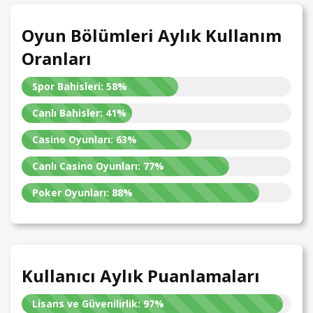
Oyun Bölümleri Aylık Kullanım
Oranları
Spor Bahisleri:
58%
Canlı Bahisler:
41%
Casino Oyunları:
63%
Canlı Casino Oyunları:
77%
Poker Oyunları:
88%
Kullanıcı Aylık Puanlamaları
Lisans ve Güvenilirlik:
97%