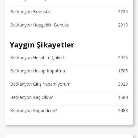
Betkanyon Bonuslar
2755
Betkanyon Hoşgeldin Bonusu
2918
Yaygın Şikayetler
Betkanyon Hesabım Çalındı
2916
Betkanyon Hesap Kapatma
1705
Betkanyon Giriş Yapamıyorum
3023
Betkanyon Kaç Oldu?
1684
Betkanyon Kapandı mı?
2483