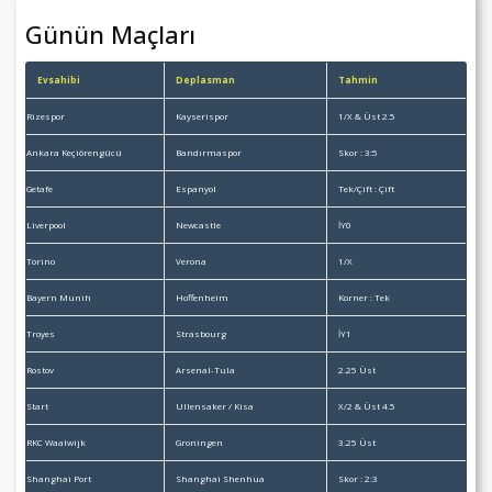
Günün Maçları
Evsahibi
Deplasman
Tahmin
Rizespor
Kayserispor
1/X & Üst 2.5
Ankara Keçiörengücü
Bandırmaspor
Skor : 3:5
Getafe
Espanyol
Tek/Çift : Çift
Liverpool
Newcastle
İY0
Torino
Verona
1/X
Bayern Munih
Hoffenheim
Korner : Tek
Troyes
Strasbourg
İY1
Rostov
Arsenal-Tula
2.25 Üst
Start
Ullensaker / Kisa
X/2 & Üst 4.5
RKC Waalwijk
Groningen
3.25 Üst
Shanghai Port
Shanghai Shenhua
Skor : 2:3