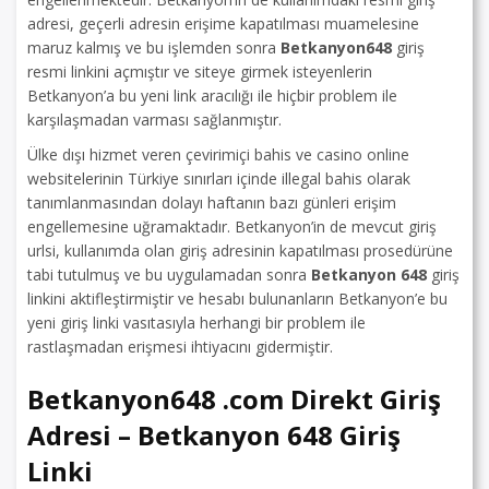
adresi, geçerli adresin erişime kapatılması muamelesine
maruz kalmış ve bu işlemden sonra
Betkanyon648
giriş
resmi linkini açmıştır ve siteye girmek isteyenlerin
Betkanyon’a bu yeni link aracılığı ile hiçbir problem ile
karşılaşmadan varması sağlanmıştır.
Ülke dışı hizmet veren çevirimiçi bahis ve casino online
websitelerinin Türkiye sınırları içinde illegal bahis olarak
tanımlanmasından dolayı haftanın bazı günleri erişim
engellemesine uğramaktadır. Betkanyon’in de mevcut giriş
urlsi, kullanımda olan giriş adresinin kapatılması prosedürüne
tabi tutulmuş ve bu uygulamadan sonra
Betkanyon 648
giriş
linkini aktifleştirmiştir ve hesabı bulunanların Betkanyon’e bu
yeni giriş linki vasıtasıyla herhangi bir problem ile
rastlaşmadan erişmesi ihtiyacını gidermiştir.
Betkanyon648 .com Direkt Giriş
Adresi – Betkanyon 648 Giriş
Linki