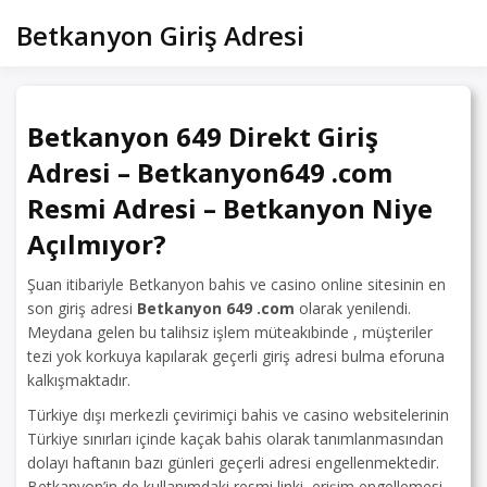
Skip
Betkanyon Giriş Adresi
to
content
Betkanyon 649 Direkt Giriş
Adresi – Betkanyon649 .com
Resmi Adresi – Betkanyon Niye
Açılmıyor?
Şuan itibariyle Betkanyon bahis ve casino online sitesinin en
son giriş adresi
Betkanyon 649 .com
olarak yenilendi.
Meydana gelen bu talihsiz işlem müteakıbinde , müşteriler
tezi yok korkuya kapılarak geçerli giriş adresi bulma eforuna
kalkışmaktadır.
Türkiye dışı merkezli çevirimiçi bahis ve casino websitelerinin
Türkiye sınırları içinde kaçak bahis olarak tanımlanmasından
dolayı haftanın bazı günleri geçerli adresi engellenmektedir.
Betkanyon’in de kullanımdaki resmi linki, erişim engellemesi