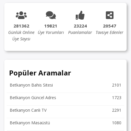
281362
19821
23224
20547
Günlük Online
Üye Yorumları
Puanlamalar
Tavsiye Edenler
Üye Sayısı
Popüler Aramalar
Betkanyon Bahis Sitesi
2101
Betkanyon Güncel Adres
1723
Betkanyon Canlı TV
2291
Betkanyon Masaüstü
1080