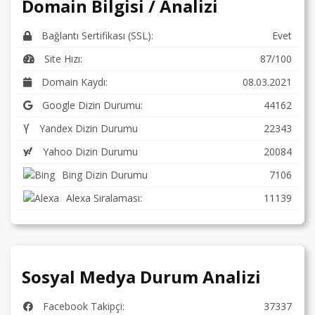
Domain Bilgisi / Analizi
Bağlantı Sertifikası (SSL):
Evet
Site Hızı:
87/100
Domain Kaydı:
08.03.2021
Google Dizin Durumu:
44162
Yandex Dizin Durumu
22343
Yahoo Dizin Durumu
20084
Bing Dizin Durumu
7106
Alexa Sıralaması:
11139
Sosyal Medya Durum Analizi
Facebook Takipçi:
37337