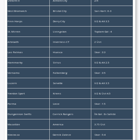
Utrecht II
Almere City
2/X
West Bromwich
Bristol City
Sarı Kart : 0-3
Finn Harps
Derry City
X/2 & Alt 3.5
St. Mirren
Livingston
Toplam Gol : 4
Arbroath
Inverness CT
2 Üst
Las Palmas
Huesca
Skor : 3:3
Hammarby
Sirius
X/2 & Alt 2.5
Värnamo
Falkenberg
Skor : 3:5
Luzern
Servette
X/2 & Alt 3.5
Yverdon Sport
Kriens
X/2 & Üst 4.5
Parma
Lecce
Skor : 1:5
Dungannon Swifts
Carrick Rangers
İlk Gol : Ev Sahibi
Mazatlán
América
3.75 Üst
Nieciecza
Górnik Zabrze
Skor : 5:4