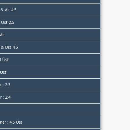
 & Alt 4.5
 Üst 2.5
Alt
 & Üst 4.5
5 Üst
 Üst
r : 2:3
r : 2:4
ner : 4.5 Üst