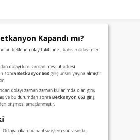
Betkanyon Kapandı mı?
an bu beklenen olay takibinde , bahis müdavimleri
sından dolayı kimi zaman mevcut adresi
den sonra
Betkanyon663
giriş urlsini yayına almıştır
ır.
masından dolayı zaman zaman kullanımda olan giriş
ılmış ve bu durumdan sonra
Betkanyon 663
giriş
meden erişmesi amaçlanmıştır.
ki
. Ortaya çıkan bu bahtsız işlem sonrasında ,