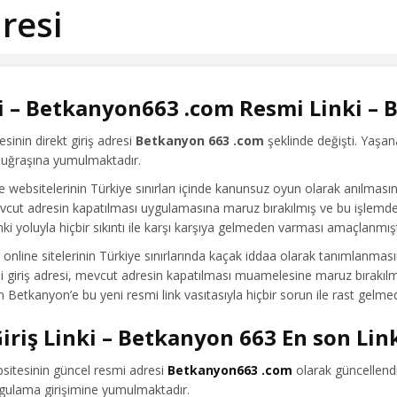
resi
 – Betkanyon663 .com Resmi Linki – 
inin direkt giriş adresi
Betkanyon 663 .com
şeklinde değişti. Yaşan
 uğraşına yumulmaktadır.
ne websitelerinin Türkiye sınırları içinde kanunsuz oyun olarak anılma
 mevcut adresin kapatılması uygulamasına maruz bırakılmış ve bu işlem
linki yoluyla hiçbir sıkıntı ile karşı karşıya gelmeden varması amaçlanmışt
no online sitelerinin Türkiye sınırlarında kaçak iddaa olarak tanımlan
mi giriş adresi, mevcut adresin kapatılması muamelesine maruz bırak
in Betkanyon’e bu yeni resmi link vasıtasıyla hiçbir sorun ile rast gel
riş Linki – Betkanyon 663 En son Lin
bsitesinin güncel resmi adresi
Betkanyon663 .com
olarak güncellendi
rgulama girişimine yumulmaktadır.