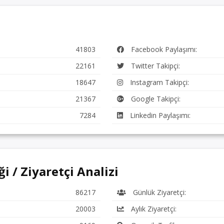
i
41803
Facebook Paylaşımı:
22161
Twitter Takipçi:
18647
Instagram Takipçi:
21367
Google Takipçi:
7284
Linkedin Paylaşımı:
ği / Ziyaretçi Analizi
86217
Günlük Ziyaretçi:
20003
Aylık Ziyaretçi: