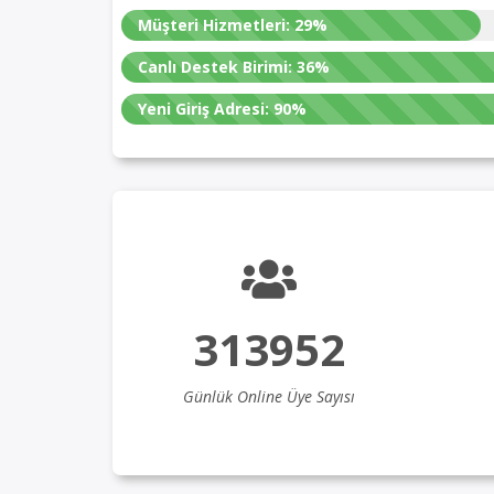
Müşteri Hizmetleri:
29%
Canlı Destek Birimi:
36%
Yeni Giriş Adresi:
90%
313952
Günlük Online Üye Sayısı