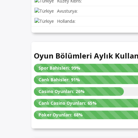
Kuzey Kıbrıs:
Avusturya:
Hollanda:
Oyun Bölümleri Aylık Kulla
Spor Bahisleri:
99%
Canlı Bahisler:
91%
Casino Oyunları:
26%
Canlı Casino Oyunları:
65%
Poker Oyunları:
68%