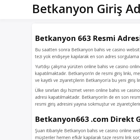
Skip
Betkanyon Giriş Ad
to
content
Betkanyon 663 Resmi Adresi
Bu saatten sonra Betkanyon bahis ve casino websites
tezi yok endişeye kapılarak en son adres sorgulama
Yurtdışı çalışma yürüten online bahis ve casino onli
kapatılmaktadır. Betkanyon’in de resmi giriş linki,
ve kayıtlı ve ziyaretçilerin Betkanyon’a bu yeni giriş 
Ülke sınırları dışı hizmet veren online bahis ve casi
adresi kapatılmaktadır. Betkanyon’in de en son res
resmi giriş adresini yayına sokmuştur ve ziyaretçiler
Betkanyon663 .com Direkt Gi
Şuan itibariyle Betkanyon bahis ve casino online we
müşteriler hemen efkâr kapılarak taze resmi link so