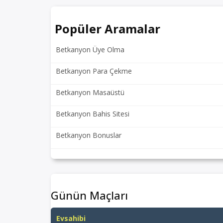
Popüler Aramalar
Betkanyon Üye Olma
Betkanyon Para Çekme
Betkanyon Masaüstü
Betkanyon Bahis Sitesi
Betkanyon Bonuslar
Günün Maçları
Evsahibi