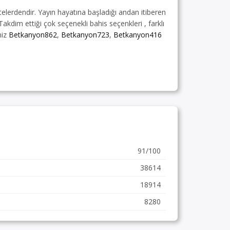
telerdendir. Yayın hayatına başladığı andan itiberen
dim ettiği çok seçenekli bahis seçenkleri , farklı
niz
Betkanyon862
,
Betkanyon723
,
Betkanyon416
91/100
38614
18914
8280