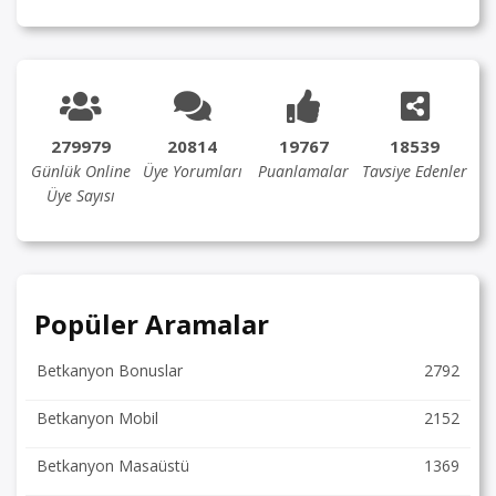
279979
20814
19767
18539
Günlük Online
Üye Yorumları
Puanlamalar
Tavsiye Edenler
Üye Sayısı
Popüler Aramalar
Betkanyon Bonuslar
2792
Betkanyon Mobil
2152
Betkanyon Masaüstü
1369