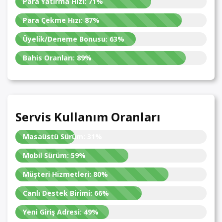
Para Yatırma Hızı:
71%
Para Çekme Hızı:
87%
Üyelik/Deneme Bonusu:
63%
Bahis Oranları:
89%
Servis Kullanım Oranları
Masaüstü Sürüm:
31%
Mobil Sürüm:
59%
Müşteri Hizmetleri:
80%
Canlı Destek Birimi:
66%
Yeni Giriş Adresi:
49%