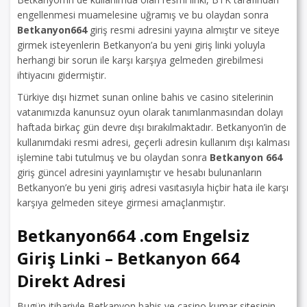
engellenmesi muamelesine uğramış ve bu olaydan sonra
Betkanyon664
giriş resmi adresini yayına almıştır ve siteye
girmek isteyenlerin Betkanyon’a bu yeni giriş linki yoluyla
herhangi bir sorun ile karşı karşıya gelmeden girebilmesi
ihtiyacını gidermiştir.
Türkiye dışı hizmet sunan online bahis ve casino sitelerinin
vatanımızda kanunsuz oyun olarak tanımlanmasından dolayı
haftada birkaç gün devre dışı bırakılmaktadır. Betkanyon’in de
kullanımdaki resmi adresi, geçerli adresin kullanım dışı kalması
işlemine tabi tutulmuş ve bu olaydan sonra
Betkanyon 664
giriş güncel adresini yayınlamıştır ve hesabı bulunanların
Betkanyon’e bu yeni giriş adresi vasıtasıyla hiçbir hata ile karşı
karşıya gelmeden siteye girmesi amaçlanmıştır.
Betkanyon664 .com Engelsiz
Giriş Linki – Betkanyon 664
Direkt Adresi
Bugün itibariyle Betkanyon bahis ve casino kumar sitesinin