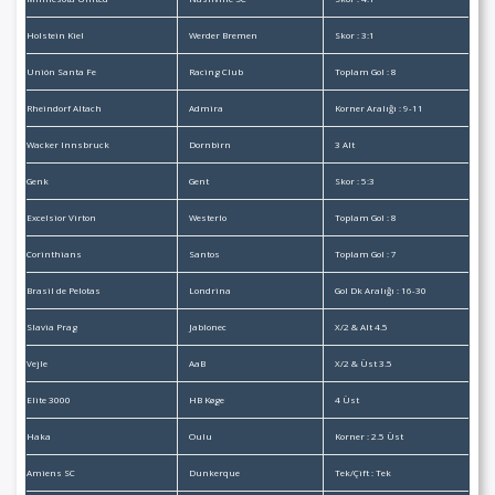
Holstein Kiel
Werder Bremen
Skor : 3:1
Unión Santa Fe
Racing Club
Toplam Gol : 8
Rheindorf Altach
Admira
Korner Aralığı : 9-11
Wacker Innsbruck
Dornbirn
3 Alt
Genk
Gent
Skor : 5:3
Excelsior Virton
Westerlo
Toplam Gol : 8
Corinthians
Santos
Toplam Gol : 7
Brasil de Pelotas
Londrina
Gol Dk Aralığı : 16-30
Slavia Prag
Jablonec
X/2 & Alt 4.5
Vejle
AaB
X/2 & Üst 3.5
Elite 3000
HB Køge
4 Üst
Haka
Oulu
Korner : 2.5 Üst
Amiens SC
Dunkerque
Tek/Çift : Tek