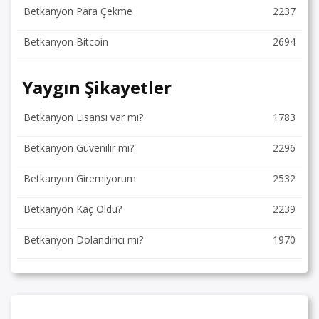
Betkanyon Para Çekme
2237
Betkanyon Bitcoin
2694
Yaygın Şikayetler
Betkanyon Lisansı var mı?
1783
Betkanyon Güvenilir mi?
2296
Betkanyon Giremiyorum
2532
Betkanyon Kaç Oldu?
2239
Betkanyon Dolandırıcı mı?
1970