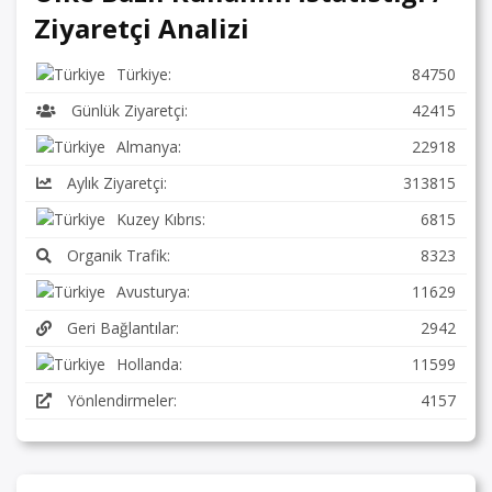
Ziyaretçi Analizi
Türkiye:
84750
Günlük Ziyaretçi:
42415
Almanya:
22918
Aylık Ziyaretçi:
313815
Kuzey Kıbrıs:
6815
Organik Trafik:
8323
Avusturya:
11629
Geri Bağlantılar:
2942
Hollanda:
11599
Yönlendirmeler:
4157