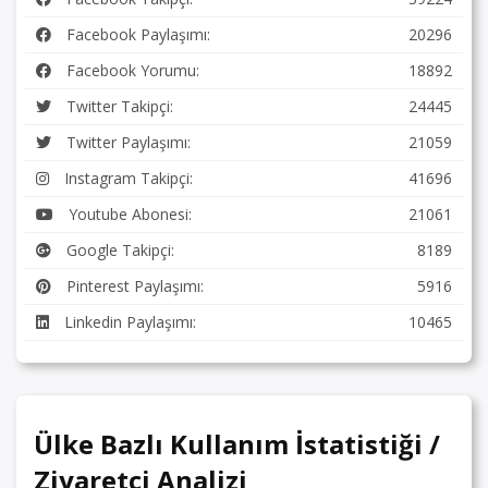
Facebook Paylaşımı:
20296
Facebook Yorumu:
18892
Twitter Takipçi:
24445
Twitter Paylaşımı:
21059
Instagram Takipçi:
41696
Youtube Abonesi:
21061
Google Takipçi:
8189
Pinterest Paylaşımı:
5916
Linkedin Paylaşımı:
10465
Ülke Bazlı Kullanım İstatistiği /
Ziyaretçi Analizi