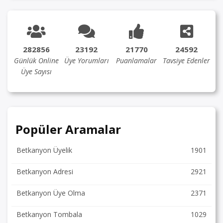
282856
23192
21770
24592
Günlük Online
Üye Yorumları
Puanlamalar
Tavsiye Edenler
Üye Sayısı
Popüler Aramalar
Betkanyon Üyelik
1901
Betkanyon Adresi
2921
Betkanyon Üye Olma
2371
Betkanyon Tombala
1029