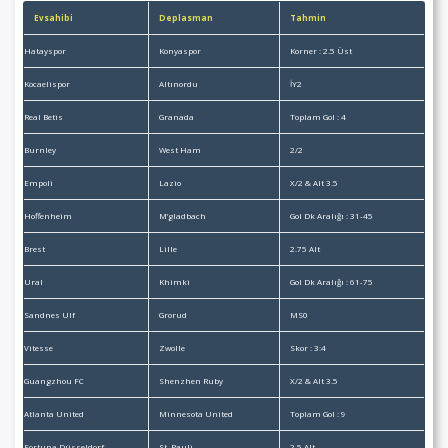
Evsahibi
Deplasman
Tahmin
Hatayspor
Konyaspor
Korner : 2.5 Üst
Kocaelispor
Altınordu
İY2
Real Betis
Granada
Toplam Gol : 4
Burnley
West Ham
2/2
Empoli
Lazio
X/2 & Alt 3.5
Hoffenheim
M’gladbach
Gol Dk Aralığı : 31-45
Brest
Lille
2.75 Alt
Ural
Khimki
Gol Dk Aralığı : 61-75
Sandnes Ulf
Grorud
MS0
Vitesse
Zwolle
Skor : 3:4
Guangzhou FC
Shenzhen Ruby
X/2 & Alt 3.5
Atlanta United
Minnesota United
Toplam Gol : 9
Fortuna Düsseldorf
St. Pauli
2.5 Alt