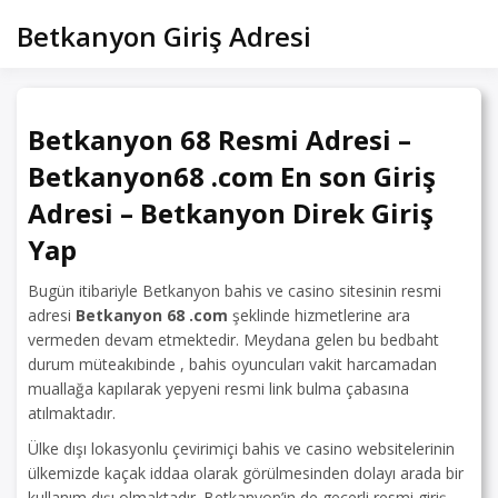
Skip
Betkanyon Giriş Adresi
to
content
Betkanyon 68 Resmi Adresi –
Betkanyon68 .com En son Giriş
Adresi – Betkanyon Direk Giriş
Yap
Bugün itibariyle Betkanyon bahis ve casino sitesinin resmi
adresi
Betkanyon 68 .com
şeklinde hizmetlerine ara
vermeden devam etmektedir. Meydana gelen bu bedbaht
durum müteakıbinde , bahis oyuncuları vakit harcamadan
muallağa kapılarak yepyeni resmi link bulma çabasına
atılmaktadır.
Ülke dışı lokasyonlu çevirimiçi bahis ve casino websitelerinin
ülkemizde kaçak iddaa olarak görülmesinden dolayı arada bir
kullanım dışı olmaktadır. Betkanyon’in de geçerli resmi giriş