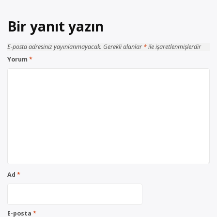
gezinmesi
Bir yanıt yazın
E-posta adresiniz yayınlanmayacak.
Gerekli alanlar
*
ile işaretlenmişlerdir
Yorum
*
Ad
*
E-posta
*