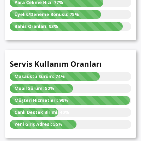
Para Çekme Hızı:
77%
Üyelik/Deneme Bonusu:
75%
Bahis Oranları:
93%
Servis Kullanım Oranları
Masaüstü Sürüm:
74%
Mobil Sürüm:
52%
Müşteri Hizmetleri:
99%
Canlı Destek Birimi:
40%
Yeni Giriş Adresi:
55%