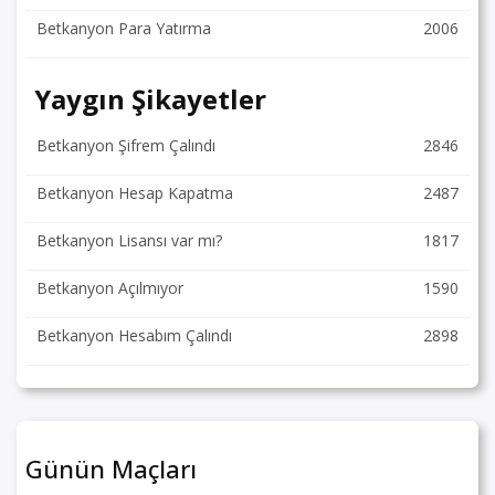
Betkanyon Para Yatırma
2006
Yaygın Şikayetler
Betkanyon Şifrem Çalındı
2846
Betkanyon Hesap Kapatma
2487
Betkanyon Lisansı var mı?
1817
Betkanyon Açılmıyor
1590
Betkanyon Hesabım Çalındı
2898
Günün Maçları