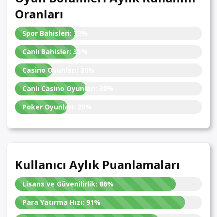
Oranları
Spor Bahisleri:
32%
Canlı Bahisler:
33%
Casino Oyunları:
20%
Canlı Casino Oyunları:
38%
Poker Oyunları:
28%
Kullanıcı Aylık Puanlamaları
Lisans ve Güvenilirlik:
86%
Para Yatırma Hızı:
91%