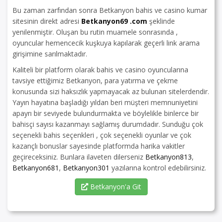
Bu zaman zarfından sonra Betkanyon bahis ve casino kumar
sitesinin direkt adresi
Betkanyon69 .com
şeklinde
yenilenmiştir. Oluşan bu rutin muamele sonrasında ,
oyuncular hemencecik kuşkuya kapılarak geçerli link arama
girişimine sarılmaktadır.
Kaliteli bir platform olarak bahis ve casino oyuncularına
tavsiye ettiğimiz Betkanyon, para yatırma ve çekme
konusunda sizi haksızlık yapmayacak az bulunan sitelerdendir.
Yayın hayatına başladığı yıldan beri müşteri memnuniyetini
apayrı bir seviyede bulundurmakta ve böylelikle binlerce bir
bahisçi sayısı kazanmayı sağlamış durumdadır. Sunduğu çok
seçenekli bahis seçenkleri , çok seçenekli oyunlar ve çok
kazançlı bonuslar sayesinde platformda harika vakitler
geçireceksiniz. Bunlara ilaveten dilerseniz
Betkanyon813
,
Betkanyon681
,
Betkanyon301
yazılarına kontrol edebilirsiniz.
Betkanyon'a Git