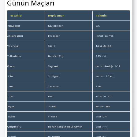
Günün Maçları
Evsahibi
Deplasman
Tahmin
Konyaspor
Kayserispor
2/X
Ankaragücü
Eyüpspor
İlk Gol : Gol Yok
Valencia
Cádiz
1/2 & Üst 3.5
Tottenham
Norwich City
2.25 Üst
Genoa
Cagliari
Korner Aralığı : 9-11
Köln
Stuttgart
Korner : 2.5 Alt
Lens
Clermont
3 Üst
Ural
Ufa
1/2 & Üst 4.5
Bryne
Grorud
Korner : Tek
Zwolle
Vitesse
Skor : 2:4
Qingdao FC
Henan Songshan Longmen
Skor : 1:4
Austin
DC United
Skor : 5:1