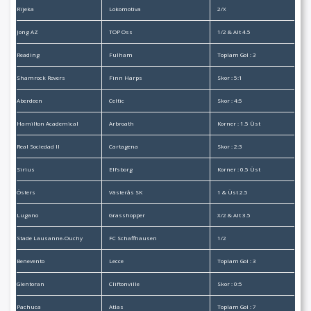
Rijeka
Lokomotiva
2/X
Jong AZ
TOP Oss
1/2 & Alt 4.5
Reading
Fulham
Toplam Gol : 3
Shamrock Rovers
Finn Harps
Skor : 5:1
Aberdeen
Celtic
Skor : 4:5
Hamilton Academical
Arbroath
Korner : 1.5 Üst
Real Sociedad II
Cartagena
Skor : 2:3
Sirius
Elfsborg
Korner : 0.5 Üst
Östers
Västerås SK
1 & Üst 2.5
Lugano
Grasshopper
X/2 & Alt 3.5
Stade Lausanne-Ouchy
FC Schaffhausen
1/2
Benevento
Lecce
Toplam Gol : 3
Glentoran
Cliftonville
Skor : 0:5
Pachuca
Atlas
Toplam Gol : 7