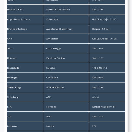
Holstein Kiel
Fortuna Düsseldorf
Skor : 3:0
Argentinos Juniors
Patronato
Gol Dk Aralığı : 31-45
Rheindorf Altach
Avusturya Klagenfurt
Korner : 1.5 Alt
Anif
Amstetten
Gol Dk Aralığı : 76-90
Gent
Club Brugge
Skor : 0:4
Deinze
Excelsior Virton
Skor : 1:2
Juventude
Cuiabá
1/2 & Üst 4.5
Botafogo
Confiança
Skor : 0:5
Slavia Prag
Mladá Boleslav
Skor : 2:0
Silkeborg
AGF
4 Üst
LFA
Horsens
Korner Aralığı : 9-11
SJK
Ilves
Skor : 3:2
Le Havre
Nancy
2/X