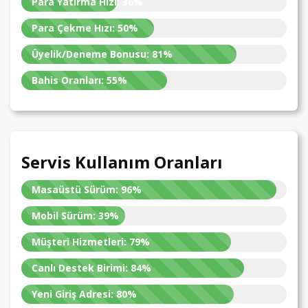
Para Yatırma Hızı:
36%
Para Çekme Hızı:
50%
Üyelik/Deneme Bonusu:
81%
Bahis Oranları:
55%
Servis Kullanım Oranları
Masaüstü Sürüm:
96%
Mobil Sürüm:
39%
Müşteri Hizmetleri:
79%
Canlı Destek Birimi:
84%
Yeni Giriş Adresi:
80%