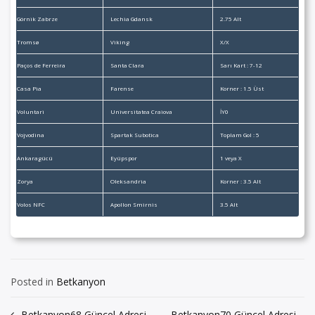
Górnik Zabrze
Lechia Gdansk
2.75 Alt
Tromsø
Viking
X/X
Paços de Ferreira
Santa Clara
Sarı Kart : 7-12
Casa Pia
Farense
Korner : 1.5 Üst
Voluntari
Universitatea Craiova
İY0
Vojvodina
Spartak Subotica
Toplam Gol : 5
Ankaragücü
Eyüpspor
1 veya X
Zorya
Oleksandria
Korner : 3.5 Alt
Volos NFC
Apollon Smirnis
3.5 Alt
Posted in
Betkanyon
Betkanyon68 Güncel Adresi –
Betkanyon70 Güncel Adresi –