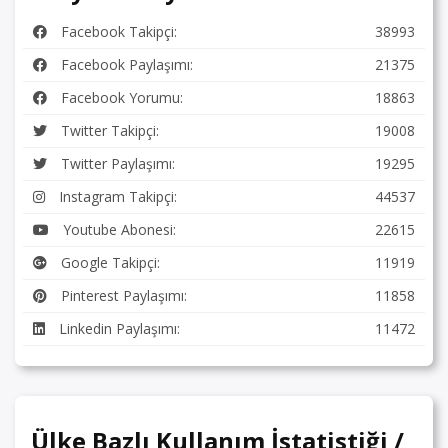
Facebook Takipçi:
38993
Facebook Paylaşımı:
21375
Facebook Yorumu:
18863
Twitter Takipçi:
19008
Twitter Paylaşımı:
19295
Instagram Takipçi:
44537
Youtube Abonesi:
22615
Google Takipçi:
11919
Pinterest Paylaşımı:
11858
Linkedin Paylaşımı:
11472
Ülke Bazlı Kullanım İstatistiği /