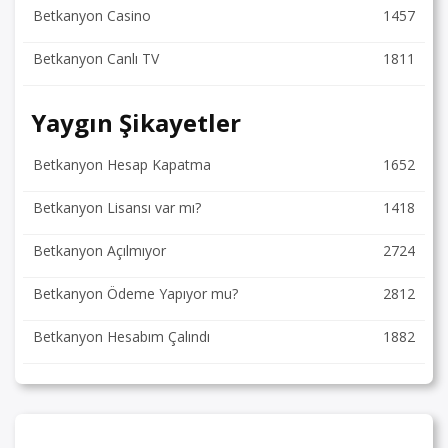
Betkanyon Casino
1457
Betkanyon Canlı TV
1811
Yaygın Şikayetler
Betkanyon Hesap Kapatma
1652
Betkanyon Lisansı var mı?
1418
Betkanyon Açılmıyor
2724
Betkanyon Ödeme Yapıyor mu?
2812
Betkanyon Hesabım Çalındı
1882