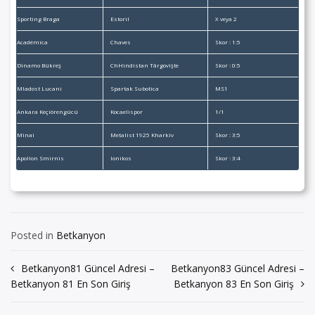
Sporting Braga
Estoril
X veya 2
Académica
Chaves
Skor : 1:5
Dinamo Bükreş
ChHindistan Târgovişte
Skor : 0:5
Mladost Lucani
Spartak Subotica
MS1
Ankara Keçiörengücü
Kocaelispor
1/1
Minai
Metalist 1925 Kharkiv
Skor : 3:5
Apollon Smirnis
Ionikos
Skor : 3:4
Posted in
Betkanyon
Yazı
Betkanyon81 Güncel Adresi –
Betkanyon83 Güncel Adresi –
Betkanyon 81 En Son Giriş
Betkanyon 83 En Son Giriş
gezinmesi