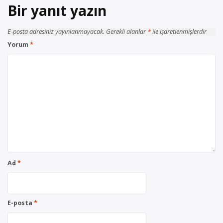
Bir yanıt yazın
E-posta adresiniz yayınlanmayacak.
Gerekli alanlar
*
ile işaretlenmişlerdir
Yorum
*
Ad
*
E-posta
*