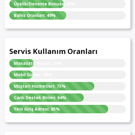
Üyelik/Deneme Bonusu:
47%
Bahis Oranları:
49%
Servis Kullanım Oranları
Masaüstü Sürüm:
21%
Mobil Sürüm:
20%
Müşteri Hizmetleri:
73%
Canlı Destek Birimi:
64%
Yeni Giriş Adresi:
85%