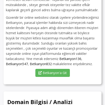
müteakıbinde , siteye girmek isteyenler tez vakitte efkâr
kapılarak geçerli güncel adres bulma uğraşına yumulmaktadır.
Güvenilir bir online websitesi olarak üyelere yönlendireceğimiz
Betkanyon, parasal işlemler hakkında sizi üzmeyecek nadir
sitelerdendir. Piyasaya adım attığı dönemden itiberen müşteri
hizmet kalitesini herşeyin ötesinde tutmakta ve böylece
büyük bir müşteri kitlesi kazanmayı muvaffak olma başarısı
göstermiş durumdadır. Sunduğu oranları yüksek bahis
seçenekleri , çok seçenekli oyunlar ve kazançlı promosyonlar
sayesinde online oyun platformunda eğlenceli vakitler
tadacaksınız. Yine merak ederseniz
Betkanyon136
,
Betkanyon547
,
Betkanyon832
makalelerine erişebilirsiniz.
Betkanyon'a Git
Domain Bilgisi / Analizi