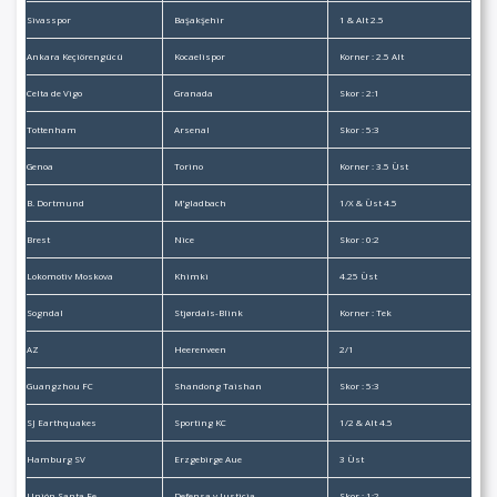
Sivasspor
Başakşehir
1 & Alt 2.5
Ankara Keçiörengücü
Kocaelispor
Korner : 2.5 Alt
Celta de Vigo
Granada
Skor : 2:1
Tottenham
Arsenal
Skor : 5:3
Genoa
Torino
Korner : 3.5 Üst
B. Dortmund
M’gladbach
1/X & Üst 4.5
Brest
Nice
Skor : 0:2
Lokomotiv Moskova
Khimki
4.25 Üst
Sogndal
Stjørdals-Blink
Korner : Tek
AZ
Heerenveen
2/1
Guangzhou FC
Shandong Taishan
Skor : 5:3
SJ Earthquakes
Sporting KC
1/2 & Alt 4.5
Hamburg SV
Erzgebirge Aue
3 Üst
Unión Santa Fe
Defensa y Justicia
Skor : 1:2