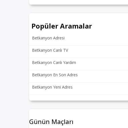
Popüler Aramalar
Betkanyon Adresi
Betkanyon Canlı TV
Betkanyon Canlı Yardım
Betkanyon En Son Adres
Betkanyon Yeni Adres
Günün Maçları