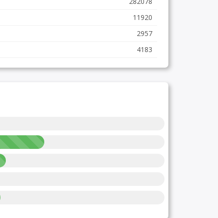
282078
11920
2957
4183