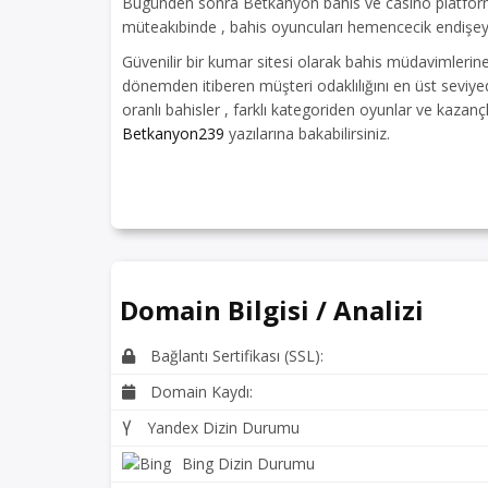
Bugünden sonra Betkanyon bahis ve casino platfor
müteakıbinde , bahis oyuncuları hemencecik endişeye
Güvenilir bir kumar sitesi olarak bahis müdavimlerin
dönemden itiberen müşteri odaklılığını en üst sevi
oranlı bahisler , farklı kategoriden oyunlar ve kazan
Betkanyon239
yazılarına bakabilirsiniz.
Domain Bilgisi / Analizi
Bağlantı Sertifikası (SSL):
Domain Kaydı:
Yandex Dizin Durumu
Bing Dizin Durumu