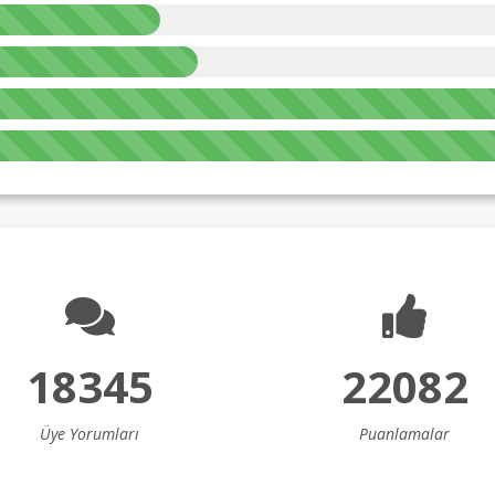
18345
22082
Üye Yorumları
Puanlamalar