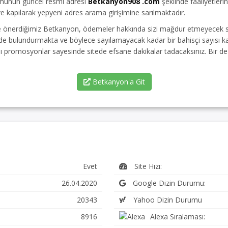
munun güncel resmi adresi
Betkanyon908 .com
şeklinde faaliyetler
 kapılarak yepyeni adres arama girişimine sarılmaktadır.
e önerdiğimiz Betkanyon, ödemeler hakkında sizi mağdur etmeyecek sayı
yede bulundurmakta ve böylece sayılamayacak kadar bir bahisçi sayıs
çlı promosyonlar sayesinde sitede efsane dakikalar tadacaksınız. Bir de
Betkanyon'a Git
Evet
Site Hızı:
26.04.2020
Google Dizin Durumu:
20343
Yahoo Dizin Durumu
8916
Alexa Sıralaması: