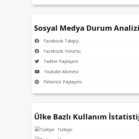
Sosyal Medya Durum Analiz
Facebook Takipçi:
Facebook Yorumu:
Twitter Paylaşımı:
Youtube Abonesi:
Pinterest Paylaşımı:
Ülke Bazlı Kullanım İstatisti
Türkiye: