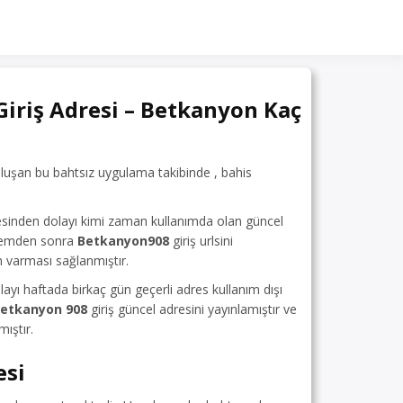
iriş Adresi – Betkanyon Kaç
Oluşan bu bahtsız uygulama takibinde , bahis
nmesinden dolayı kimi zaman kullanımda olan güncel
işlemden sonra
Betkanyon908
giriş urlsini
n varması sağlanmıştır.
layı haftada birkaç gün geçerli adres kullanım dışı
etkanyon 908
giriş güncel adresini yayınlamıştır ve
ıştır.
esi