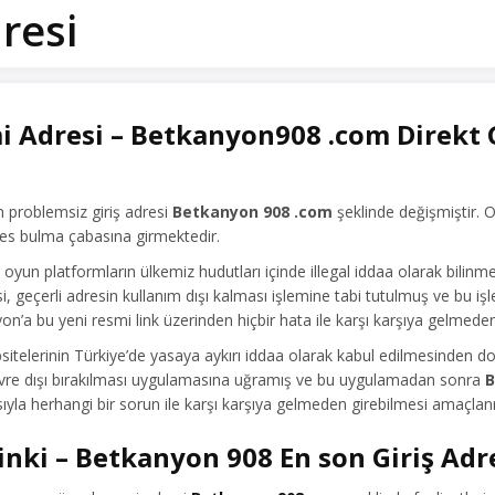
resi
 Adresi – Betkanyon908 .com Direkt G
n problemsiz giriş adresi
Betkanyon 908 .com
şeklinde değişmiştir. 
res bulma çabasına girmektedir.
e oyun platformların ülkemiz hudutları içinde illegal iddaa olarak bili
i, geçerli adresin kullanım dışı kalması işlemine tabi tutulmuş ve bu 
yon’a bu yeni resmi link üzerinden hiçbir hata ile karşı karşıya gelmede
sitelerinin Türkiye’de yasaya aykırı iddaa olarak kabul edilmesinden do
devre dışı bırakılması uygulamasına uğramış ve bu uygulamadan sonra
B
ıyla herhangi bir sorun ile karşı karşıya gelmeden girebilmesi amaçlanm
nki – Betkanyon 908 En son Giriş Adr