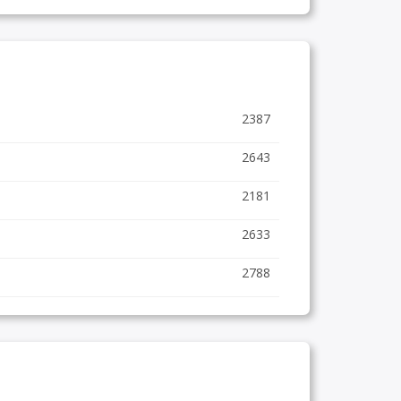
2387
2643
2181
2633
2788