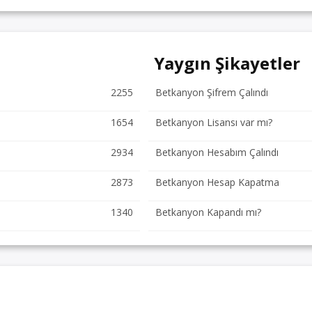
Yaygın Şikayetler
2255
Betkanyon Şifrem Çalındı
1654
Betkanyon Lisansı var mı?
2934
Betkanyon Hesabım Çalındı
2873
Betkanyon Hesap Kapatma
1340
Betkanyon Kapandı mı?