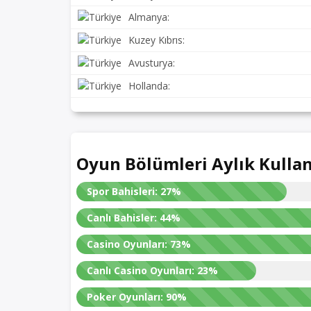
Almanya:
Kuzey Kıbrıs:
Avusturya:
Hollanda:
Oyun Bölümleri Aylık Kulla
Spor Bahisleri:
27%
Canlı Bahisler:
44%
Casino Oyunları:
73%
Canlı Casino Oyunları:
23%
Poker Oyunları:
90%