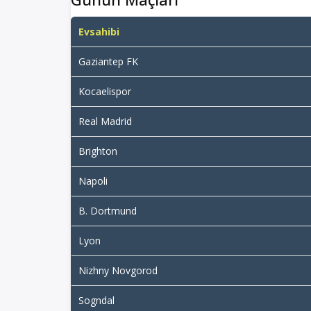
Evsahibi
Gaziantep FK
Kocaelispor
Real Madrid
Brighton
Napoli
B. Dortmund
Lyon
Nizhny Novgorod
Sogndal