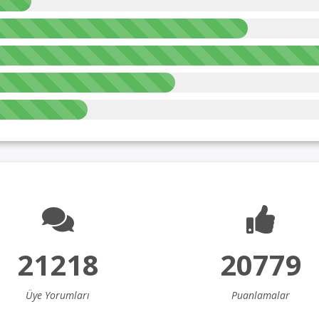
21218
20779
Üye Yorumları
Puanlamalar