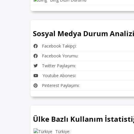
Sosyal Medya Durum Analiz
Facebook Takipçi:
Facebook Yorumu:
Twitter Paylaşımı:
Youtube Abonesi:
Pinterest Paylaşımı:
Ülke Bazlı Kullanım İstatisti
Türkiye: