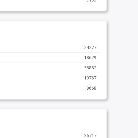
24277
18679
38882
10767
9668
36717