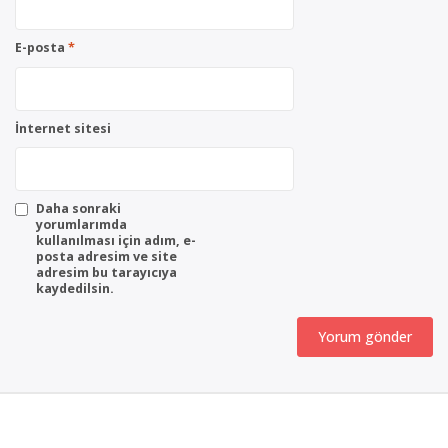
E-posta
*
İnternet sitesi
Daha sonraki
yorumlarımda
kullanılması için adım, e-
posta adresim ve site
adresim bu tarayıcıya
kaydedilsin.