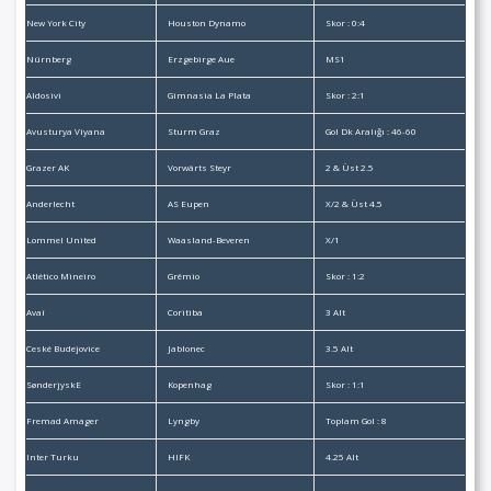
New York City
Houston Dynamo
Skor : 0:4
Nürnberg
Erzgebirge Aue
MS1
Aldosivi
Gimnasia La Plata
Skor : 2:1
Avusturya Viyana
Sturm Graz
Gol Dk Aralığı : 46-60
Grazer AK
Vorwärts Steyr
2 & Üst 2.5
Anderlecht
AS Eupen
X/2 & Üst 4.5
Lommel United
Waasland-Beveren
X/1
Atlético Mineiro
Grêmio
Skor : 1:2
Avaí
Coritiba
3 Alt
Ceské Budejovice
Jablonec
3.5 Alt
SønderjyskE
Kopenhag
Skor : 1:1
Fremad Amager
Lyngby
Toplam Gol : 8
Inter Turku
HIFK
4.25 Alt