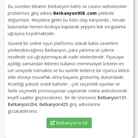
Bu süreden itibaren Betkanyon bahis ve casino websitesinin
problemsiz giriş adresi
Betkanyon938 .com
şeklinde
değişmiştir. Meydana gelen bu kötü olay karşısında , hesabı
bulunanlar hemen korkuya kapılarak yepyeni link sorgulama
uğraşına koyulmaktadır.
Güvenli bir online oyun platformu olarak bahis severlere
yönlendireceğimiz Betkanyon, para yatırma ve çekme
nezdinde sizi uğraştırmayacak nadir sitelerdendir. Piyasaya
açıldığı zamandan itiberen kullanıcı memnuniyet kriterini en
üst seviyede tutmakta ve bu suretle binlerce bir oyuncu kitlesi
elde etmeyi muvaffak olma başarısı göstermiş durumdadır.
Arzettiği yüksek oranlı bahisler , çok seçenekli oyunlar ve
farklı seçenekli promosyonlar sayesinde online websitesinde
keyifli saatler geçireceksiniz. Bir de isterseniz
Betkanyon131
,
Betkanyon204
,
Betkanyon425
giriş adreslerine
gözatabilirsiniz.
Betkanyon'a Git