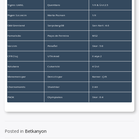
Tigres UANL
Querétaro
1/X & Üst 2.5
Pogon Szczecin
Warta Poznan
1/X
Odd Grenland
Sarpsborg 08
Sarı Kart : 4-6
Famalicão
Paços de Ferreira
MS2
Varzim
Penafiel
Skor : 5:0
CFR Cluj
UTA Arad
X veya 2
Kolubara
Cukaricki
4 Üst
Menemenspor
Denizlispor
Korner : Çift
Chornomorets
Shakhtar
3 Alt
PAOK
Olympiakos
Skor : 0:4
Posted in
Betkanyon