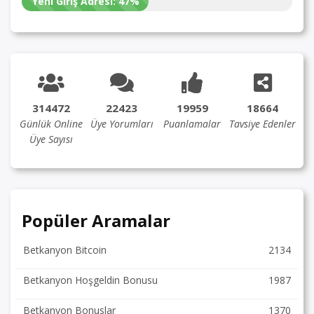
Yeni Giriş Adresi:
47%
314472
22423
19959
18664
Günlük Online
Üye Yorumları
Puanlamalar
Tavsiye Edenler
Üye Sayısı
Popüler Aramalar
Betkanyon Bitcoin
2134
Betkanyon Hoşgeldin Bonusu
1987
Betkanyon Bonuslar
1370