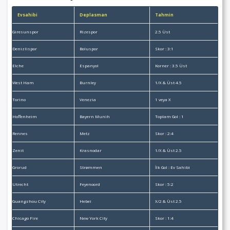
Evsahibi
Deplasman
Tahmin
Giresunspor
Rizespor
2.5 Üst
Denizlispor
Boluspor
Skor : 3:1
Elche
Espanyol
Korner : 3.5 Üst
West Ham
Burnley
1/X & Üst 4.5
Torino
Venezia
1 veya X
Hoffenheim
Bayern Munih
Toplam Gol : 1
Rennes
Metz
Skor : 2:4
Zenit
Krasnodar
1/X & Üst 2.5
Grorud
Strømmen
İlk Gol : Ev Sahibi
Utrecht
Feyenoord
Skor : 5:2
Guangzhou City
Hebei
X/2 & Üst 2.5
Chicago Fire
New York City
Skor : 1:4