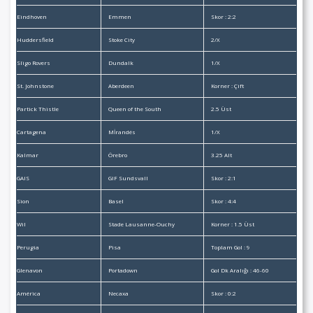
Eindhoven
Emmen
Skor : 2:2
Huddersfield
Stoke City
2/X
Sligo Rovers
Dundalk
1/X
St. Johnstone
Aberdeen
Korner : Çift
Partick Thistle
Queen of the South
2.5 Üst
Cartagena
Mİrandés
1/X
Kalmar
Örebro
3.25 Alt
GAIS
GIF Sundsvall
Skor : 2:1
Sion
Basel
Skor : 4:4
Wil
Stade Lausanne-Ouchy
Korner : 1.5 Üst
Perugia
Pisa
Toplam Gol : 9
Glenavon
Portadown
Gol Dk Aralığı : 46-60
América
Necaxa
Skor : 0:2