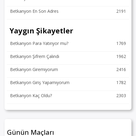
Betkanyon En Son Adres
2191
Yaygın Şikayetler
Betkanyon Para Yatırıyor mu?
1769
Betkanyon Şifrem Çalındı
1962
Betkanyon Giremiyorum
2416
Betkanyon Giriş Yapamıyorum
1782
Betkanyon Kaç Oldu?
2303
Günün Maçları