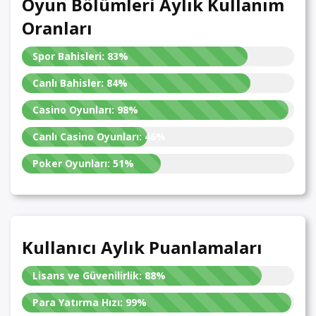
Oyun Bölümleri Aylık Kullanım
Oranları
Spor Bahisleri:
83%
Canlı Bahisler:
84%
Casino Oyunları:
98%
Canlı Casino Oyunları:
46%
Poker Oyunları:
51%
Kullanıcı Aylık Puanlamaları
Lisans ve Güvenilirlik:
88%
Para Yatırma Hızı:
99%